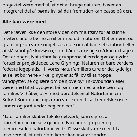
projektet være med til, at det at bruge naturen, bliver en
integreret del af børns liv, så de i fremtiden kan passe på den.
Alle kan være med
Det kræver ikke den store viden om friluftsliv for at kunne
invitere andre børnefamilier med ud i naturen. Det er nemt og
gratis og kan være noget så småt som at bage et snobrød eller
at slå smut på skovsøen, som både store og små kan deltage i.
Det er noget, Naturfamilie-grupperne allerede gør og nyder,
fortæller projektleder, Lene Gryning: “Naturen er bare verdens
fedeste legeplads. Til vores Naturfamiliers ture er det tydeligt
at se, at børnene virkelig nyder at få lov til at hoppe i
vandpytter, se og lære om de sjove dyr i skovbunden eller
være med til at bygge et bål sammen med andre børn og
familier. Vi håber, at vi med oprettelsen af Naturfamilier i
Solrød Kommune, også kan være med til at fremelske røde
kinder og jord under neglene her”.
Naturfamilier skaber lokale netværk, som styres af
børnefamilierne selv gennem Facebook-grupper og
hjemmesiden naturfamilier.dk. Disse skal være med til at
inspirere til, at naturfamilierne kan invitere andre