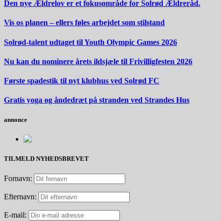
Den nye Ældrelov er et fokusområde for Solrød Ældreråd.
Vis os planen – ellers føles arbejdet som stilstand
Solrød-talent udtaget til Youth Olympic Games 2026
Nu kan du nominere årets ildsjæle til Frivilligfesten 2026
Første spadestik til nyt klubhus ved Solrød FC
Gratis yoga og åndedræt på stranden ved Strandes Hus
annonce
TILMELD NYHEDSBREVET
Fornavn:
Efternavn:
E-mail: