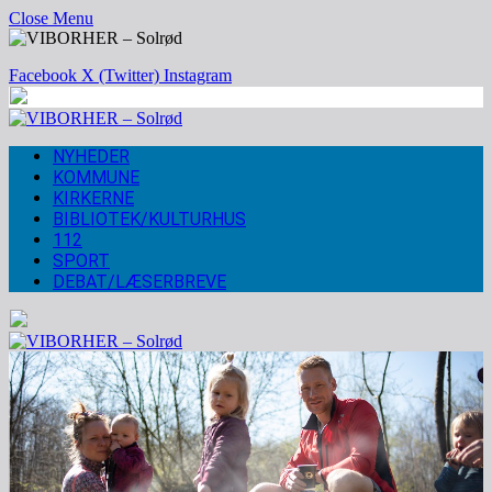
Close Menu
Facebook
X (Twitter)
Instagram
NYHEDER
KOMMUNE
KIRKERNE
BIBLIOTEK/KULTURHUS
112
SPORT
DEBAT/LÆSERBREVE