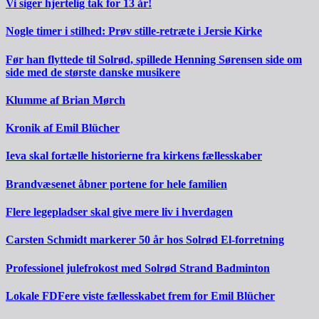
Vi siger hjertelig tak for 13 år!
Nogle timer i stilhed: Prøv stille-retræte i Jersie Kirke
Før han flyttede til Solrød, spillede Henning Sørensen side om
side med de største danske musikere
Klumme af Brian Mørch
Kronik af Emil Blücher
Ieva skal fortælle historierne fra kirkens fællesskaber
Brandvæsenet åbner portene for hele familien
Flere legepladser skal give mere liv i hverdagen
Carsten Schmidt markerer 50 år hos Solrød El-forretning
Professionel julefrokost med Solrød Strand Badminton
Lokale FDFere viste fællesskabet frem for Emil Blücher