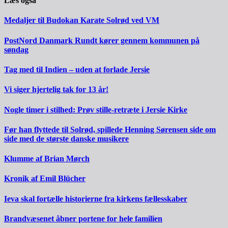
Læs også
Medaljer til Budokan Karate Solrød ved VM
PostNord Danmark Rundt kører gennem kommunen på
søndag
Tag med til Indien – uden at forlade Jersie
Vi siger hjertelig tak for 13 år!
Nogle timer i stilhed: Prøv stille-retræte i Jersie Kirke
Før han flyttede til Solrød, spillede Henning Sørensen side om
side med de største danske musikere
Klumme af Brian Mørch
Kronik af Emil Blücher
Ieva skal fortælle historierne fra kirkens fællesskaber
Brandvæsenet åbner portene for hele familien