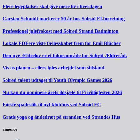
Flere legepladser skal give mere liv i hverdagen
Carsten Schmidt markerer 50 år hos Solrød El-forretning
Professionel julefrokost med Solrød Strand Badminton
Lokale FDFere viste fællesskabet frem for Emil Blücher
Den nye Ældrelov er et fokusområde for Solrød Ældreråd.
Vis os planen – ellers føles arbejdet som stilstand
Solrød-talent udtaget til Youth Olympic Games 2026
Nu kan du nominere årets ildsjæle til Frivilligfesten 2026
Første spadestik til nyt klubhus ved Solrød FC
Gratis yoga og åndedræt på stranden ved Strandes Hus
annonce