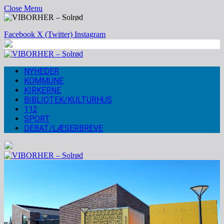
Close Menu
Facebook
X (Twitter)
Instagram
NYHEDER
KOMMUNE
KIRKERNE
BIBLIOTEK/KULTURHUS
112
SPORT
DEBAT/LÆSERBREVE