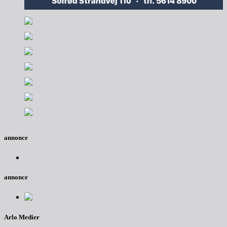
annonce
annonce
Arlo Medier