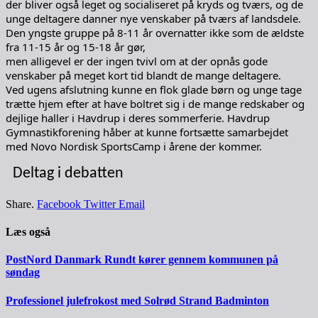
der bliver også leget og socialiseret på kryds og tværs, og de
unge deltagere danner nye venskaber på tværs af landsdele.
Den yngste gruppe på 8-11 år overnatter ikke som de ældste
fra 11-15 år og 15-18 år gør,
men alligevel er der ingen tvivl om at der opnås gode
venskaber på meget kort tid blandt de mange deltagere.
Ved ugens afslutning kunne en flok glade børn og unge tage
trætte hjem efter at have boltret sig i de mange redskaber og
dejlige haller i Havdrup i deres sommerferie. Havdrup
Gymnastikforening håber at kunne fortsætte samarbejdet
med Novo Nordisk SportsCamp i årene der kommer.
Deltag i debatten
Share.
Facebook
Twitter
Email
Læs også
PostNord Danmark Rundt kører gennem kommunen på
søndag
Professionel julefrokost med Solrød Strand Badminton