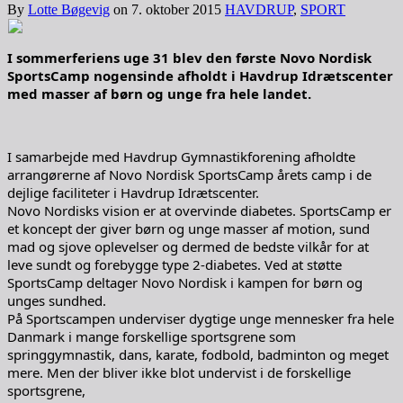
By
Lotte Bøgevig
on
7. oktober 2015
HAVDRUP
,
SPORT
I sommerferiens uge 31 blev den første Novo Nordisk
SportsCamp nogensinde afholdt i Havdrup Idrætscenter
med masser af børn og unge fra hele landet.
I samarbejde med Havdrup Gymnastikforening afholdte
arrangørerne af Novo Nordisk SportsCamp årets camp i de
dejlige faciliteter i Havdrup Idrætscenter.
Novo Nordisks vision er at overvinde diabetes. SportsCamp er
et koncept der giver børn og unge masser af motion, sund
mad og sjove oplevelser og dermed de bedste vilkår for at
leve sundt og forebygge type 2-diabetes. Ved at støtte
SportsCamp deltager Novo Nordisk i kampen for børn og
unges sundhed.
På Sportscampen underviser dygtige unge mennesker fra hele
Danmark i mange forskellige sportsgrene som
springgymnastik, dans, karate, fodbold, badminton og meget
mere. Men der bliver ikke blot undervist i de forskellige
sportsgrene,