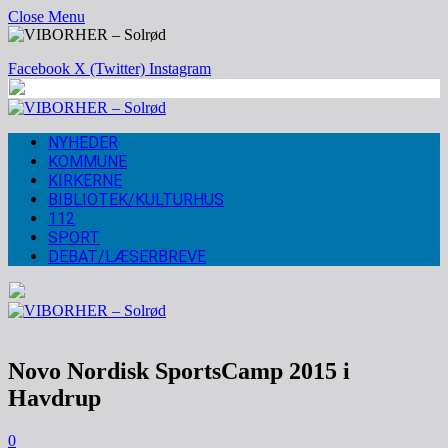
Close Menu
Facebook
X (Twitter)
Instagram
NYHEDER
KOMMUNE
KIRKERNE
BIBLIOTEK/KULTURHUS
112
SPORT
DEBAT/LÆSERBREVE
Novo Nordisk SportsCamp 2015 i
Havdrup
0