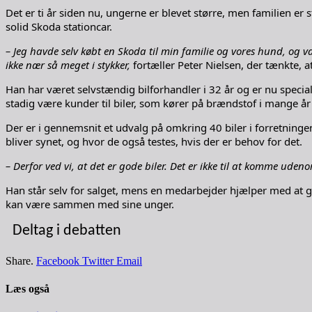
Det er ti år siden nu, ungerne er blevet større, men familien er s
solid Skoda stationcar.
– Jeg havde selv købt en Skoda til min familie og vores hund, og v
ikke nær så meget i stykker,
fortæller Peter Nielsen, der tænkte, a
Han har været selvstændig bilforhandler i 32 år og er nu speciali
stadig være kunder til biler, som kører på brændstof i mange å
Der er i gennemsnit et udvalg på omkring 40 biler i forretning
bliver synet, og hvor de også testes, hvis der er behov for det.
– Derfor ved vi, at det er gode biler. Det er ikke til at komme uden
Han står selv for salget, mens en medarbejder hjælper med at gø
kan være sammen med sine unger.
Deltag i debatten
Share.
Facebook
Twitter
Email
Læs også