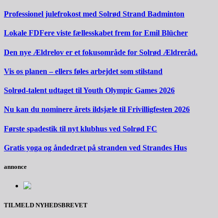
Professionel julefrokost med Solrød Strand Badminton
Lokale FDFere viste fællesskabet frem for Emil Blücher
Den nye Ældrelov er et fokusområde for Solrød Ældreråd.
Vis os planen – ellers føles arbejdet som stilstand
Solrød-talent udtaget til Youth Olympic Games 2026
Nu kan du nominere årets ildsjæle til Frivilligfesten 2026
Første spadestik til nyt klubhus ved Solrød FC
Gratis yoga og åndedræt på stranden ved Strandes Hus
annonce
TILMELD NYHEDSBREVET