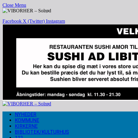
Close Menu
Facebook
X (Twitter)
Instagram
NYHEDER
KOMMUNE
KIRKERNE
BIBLIOTEK/KULTURHUS
112