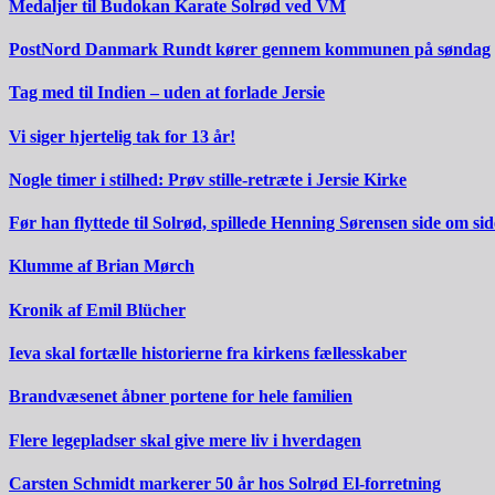
Medaljer til Budokan Karate Solrød ved VM
PostNord Danmark Rundt kører gennem kommunen på søndag
Tag med til Indien – uden at forlade Jersie
Vi siger hjertelig tak for 13 år!
Nogle timer i stilhed: Prøv stille-retræte i Jersie Kirke
Før han flyttede til Solrød, spillede Henning Sørensen side om s
Klumme af Brian Mørch
Kronik af Emil Blücher
Ieva skal fortælle historierne fra kirkens fællesskaber
Brandvæsenet åbner portene for hele familien
Flere legepladser skal give mere liv i hverdagen
Carsten Schmidt markerer 50 år hos Solrød El-forretning