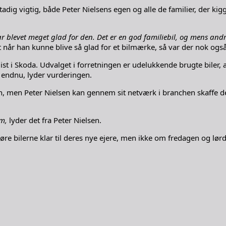
tadig vigtig, både Peter Nielsens egen og alle de familier, der kigg
ar blevet meget glad for den. Det er en god familiebil, og mens and
t når han kunne blive så glad for et bilmærke, så var der nok ogs
st i Skoda. Udvalget i forretningen er udelukkende brugte biler, al
r endnu, lyder vurderingen.
en, men Peter Nielsen kan gennem sit netværk i branchen skaffe d
om,
lyder det fra Peter Nielsen.
re bilerne klar til deres nye ejere, men ikke om fredagen og lørd