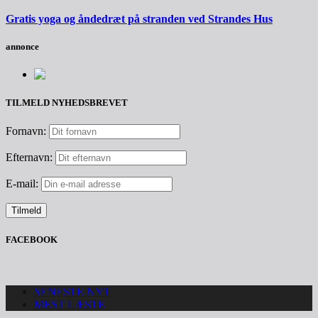
Gratis yoga og åndedræt på stranden ved Strandes Hus
annonce
TILMELD NYHEDSBREVET
Fornavn:
Efternavn:
E-mail:
FACEBOOK
SENESTE NYT
MEST LÆSTE