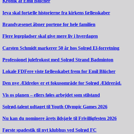
Kronik af Emil Blücher
Ieva skal fortælle historierne fra kirkens fællesskaber
Brandvæsenet åbner portene for hele familien
Flere legepladser skal give mere liv i hverdagen
Carsten Schmidt markerer 50 år hos Solrød El-forretning
Professionel julefrokost med Solrød Strand Badminton
Lokale FDFere viste fællesskabet frem for Emil Blücher
Den nye Ældrelov er et fokusområde for Solrød Ældreråd.
Vis os planen – ellers føles arbejdet som stilstand
Solrød-talent udtaget til Youth Olympic Games 2026
Nu kan du nominere årets ildsjæle til Frivilligfesten 2026
Første spadestik til nyt klubhus ved Solrød FC