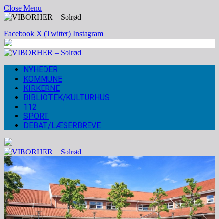
Close Menu
Facebook
X (Twitter)
Instagram
NYHEDER
KOMMUNE
KIRKERNE
BIBLIOTEK/KULTURHUS
112
SPORT
DEBAT/LÆSERBREVE