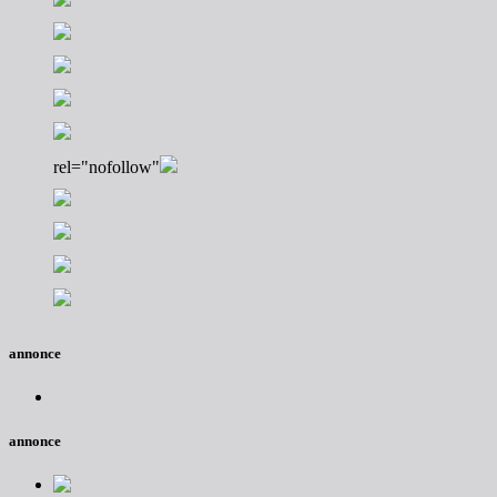
rel="nofollow"
annonce
annonce