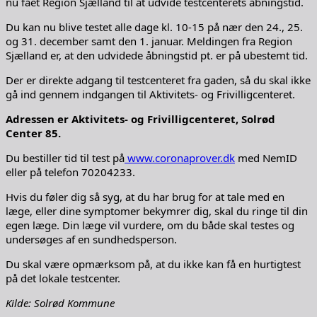
nu fået Region Sjælland til at udvide testcenterets åbningstid.
Du kan nu blive testet alle dage kl. 10-15 på nær den 24., 25.
og 31. december samt den 1. januar. Meldingen fra Region
Sjælland er, at den udvidede åbningstid pt. er på ubestemt tid.
Der er direkte adgang til testcenteret fra gaden, så du skal ikke
gå ind gennem indgangen til Aktivitets- og Frivilligcenteret.
Adressen er Aktivitets- og Frivilligcenteret, Solrød
Center 85.
Du bestiller tid til test på
www.coronaprover.dk
med NemID
eller på telefon 70204233.
Hvis du føler dig så syg, at du har brug for at tale med en
læge, eller dine symptomer bekymrer dig, skal du ringe til din
egen læge. Din læge vil vurdere, om du både skal testes og
undersøges af en sundhedsperson.
Du skal være opmærksom på, at du ikke kan få en hurtigtest
på det lokale testcenter.
Kilde: Solrød Kommune