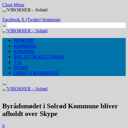
Close Menu
Facebook
X (Twitter)
Instagram
NYHEDER
KOMMUNE
KIRKERNE
BIBLIOTEK/KULTURHUS
112
SPORT
DEBAT/LÆSERBREVE
Byrådsmødet i Solrød Kommune bliver
afholdt over Skype
0