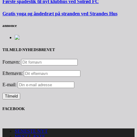
Første spadestik til nyt klubhus ved Solrød FC
Gratis yoga og åndedræt på stranden ved Strandes Hus
annonce
TILMELD NYHEDSBREVET
Fornavn:
Efternavn:
E-mail:
FACEBOOK
SENESTE NYT
MEST LÆSTE