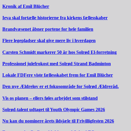
Kronik af Emil Blücher
Ieva skal fortælle historierne fra kirkens fællesskaber
Brandvæsenet åbner portene for hele familien
Flere legepladser skal give mere liv i hverdagen
Carsten Schmidt markerer 50 år hos Solrød El-forretning
Professionel julefrokost med Solrød Strand Badminton
Lokale FDFere viste fællesskabet frem for Emil Blücher
Den nye Ældrelov er et fokusområde for Solrød Ældreråd.
Vis os planen – ellers føles arbejdet som stilstand
Solrød-talent udtaget til Youth Olympic Games 2026
Nu kan du nominere årets ildsjæle til Frivilligfesten 2026