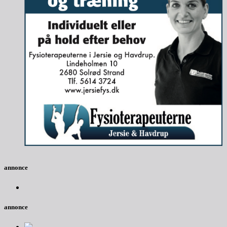
annonce
annonce