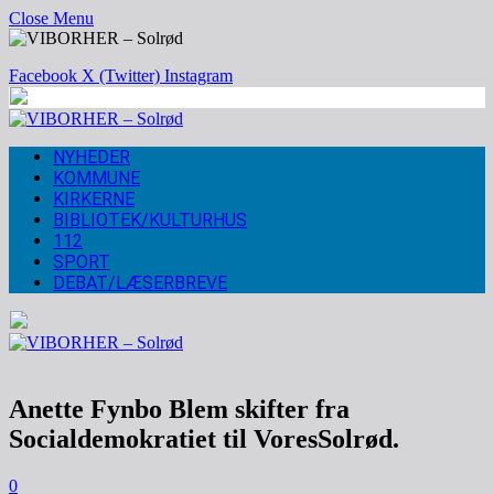
Close Menu
Facebook
X (Twitter)
Instagram
NYHEDER
KOMMUNE
KIRKERNE
BIBLIOTEK/KULTURHUS
112
SPORT
DEBAT/LÆSERBREVE
Anette Fynbo Blem skifter fra
Socialdemokratiet til VoresSolrød.
0