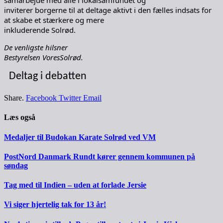
samarbejde med alle i lokalsamfundet og
inviterer borgerne til at deltage aktivt i den fælles indsats for
at skabe et stærkere og mere
inkluderende Solrød.
De venligste hilsner
Bestyrelsen VoresSolrød.
Deltag i debatten
Share.
Facebook
Twitter
Email
Læs også
Medaljer til Budokan Karate Solrød ved VM
PostNord Danmark Rundt kører gennem kommunen på
søndag
Tag med til Indien – uden at forlade Jersie
Vi siger hjertelig tak for 13 år!