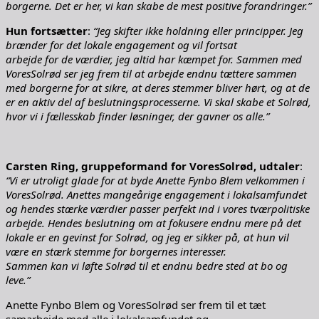
borgerne. Det er her, vi kan skabe de mest positive forandringer.”
Hun fortsætter
:
“Jeg skifter ikke holdning eller principper. Jeg
brænder for det lokale engagement og vil fortsat
arbejde for de værdier, jeg altid har kæmpet for. Sammen med
VoresSolrød ser jeg frem til at arbejde endnu tættere sammen
med borgerne for at sikre, at deres stemmer bliver hørt, og at de
er en aktiv del af beslutningsprocesserne. Vi skal skabe et Solrød,
hvor vi i fællesskab finder løsninger, der gavner os alle.”
Carsten Ring, gruppeformand for VoresSolrød, udtaler
:
“Vi er utroligt glade for at byde Anette Fynbo Blem velkommen i
VoresSolrød. Anettes mangeårige engagement i lokalsamfundet
og hendes stærke værdier passer perfekt ind i vores tværpolitiske
arbejde. Hendes beslutning om at fokusere endnu mere på det
lokale er en gevinst for Solrød, og jeg er sikker på, at hun vil
være en stærk stemme for borgernes interesser.
Sammen kan vi løfte Solrød til et endnu bedre sted at bo og
leve.”
Anette Fynbo Blem og VoresSolrød ser frem til et tæt