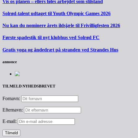
Vis os planen – ellers føles arbejdet som stilstand
Solrød-talent udtaget til Youth Olympic Games 2026
Nu kan du nominere årets ildsjæle til Frivilligfesten 2026
Første spadestik til nyt klubhus ved Solrød FC
Gratis yoga og åndedræt på stranden ved Strandes Hus
annonce
TILMELD NYHEDSBREVET
Fornavn:
Efternavn:
E-mail: