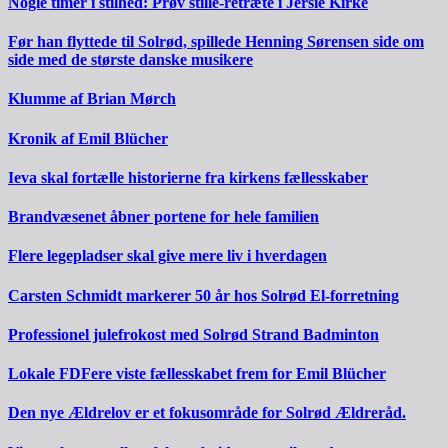
Nogle timer i stilhed: Prøv stille-retræte i Jersie Kirke
Før han flyttede til Solrød, spillede Henning Sørensen side om
side med de største danske musikere
Klumme af Brian Mørch
Kronik af Emil Blücher
Ieva skal fortælle historierne fra kirkens fællesskaber
Brandvæsenet åbner portene for hele familien
Flere legepladser skal give mere liv i hverdagen
Carsten Schmidt markerer 50 år hos Solrød El-forretning
Professionel julefrokost med Solrød Strand Badminton
Lokale FDFere viste fællesskabet frem for Emil Blücher
Den nye Ældrelov er et fokusområde for Solrød Ældreråd.