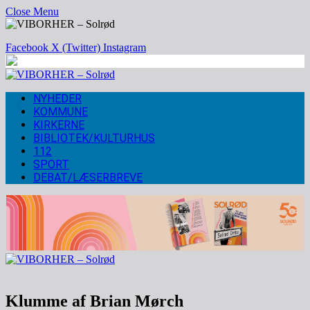
Close Menu
Facebook
X (Twitter)
Instagram
NYHEDER
KOMMUNE
KIRKERNE
BIBLIOTEK/KULTURHUS
112
SPORT
DEBAT/LÆSERBREVE
Klumme af Brian Mørch