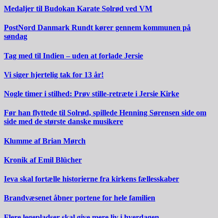
Medaljer til Budokan Karate Solrød ved VM
PostNord Danmark Rundt kører gennem kommunen på
søndag
Tag med til Indien – uden at forlade Jersie
Vi siger hjertelig tak for 13 år!
Nogle timer i stilhed: Prøv stille-retræte i Jersie Kirke
Før han flyttede til Solrød, spillede Henning Sørensen side om
side med de største danske musikere
Klumme af Brian Mørch
Kronik af Emil Blücher
Ieva skal fortælle historierne fra kirkens fællesskaber
Brandvæsenet åbner portene for hele familien
Flere legepladser skal give mere liv i hverdagen