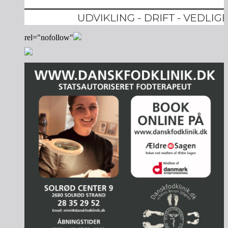
rel="nofollow"