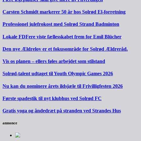
Carsten Schmidt markerer 50 år hos Solrød El-forretning
Professionel julefrokost med Solrød Strand Badminton
Lokale FDFere viste fællesskabet frem for Emil Blücher
Den nye Ældrelov er et fokusområde for Solrød Ældreråd.
Vis os planen – ellers føles arbejdet som stilstand
Solrød-talent udtaget til Youth Olympic Games 2026
Nu kan du nominere årets ildsjæle til Frivilligfesten 2026
Første spadestik til nyt klubhus ved Solrød FC
Gratis yoga og åndedræt på stranden ved Strandes Hus
annonce