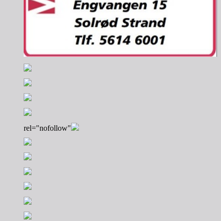
rel="nofollow"