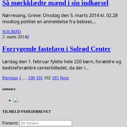
Så mørkklædte mænd i sin indkørsel
Nørrevang, Greve: Onsdag den 5. marts 2014 kl. 02.28
modtog politiet en anmeldelse fra beboer,…
SOLRØD
2. marts 2014
0
Forrygende fastelavn i Solrød Center
Lørdag den 1. februar fyldte hele 220 børn, forældre og
bedsteforældre centerbilledet, da der i…
Previous
1
…
190
191
192
193
Next
annonce
TILMELD NYHEDSBREVET
Fornavn: