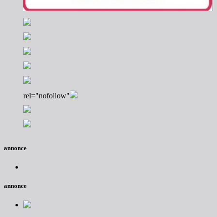
rel="nofollow"
annonce
annonce