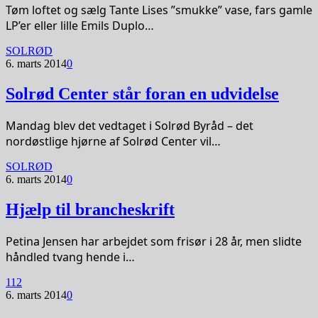
Tøm loftet og sælg Tante Lises ”smukke” vase, fars gamle
LP’er eller lille Emils Duplo…
SOLRØD
6. marts 2014
0
Solrød Center står foran en udvidelse
Mandag blev det vedtaget i Solrød Byråd – det
nordøstlige hjørne af Solrød Center vil…
SOLRØD
6. marts 2014
0
Hjælp til brancheskrift
Petina Jensen har arbejdet som frisør i 28 år, men slidte
håndled tvang hende i…
112
6. marts 2014
0