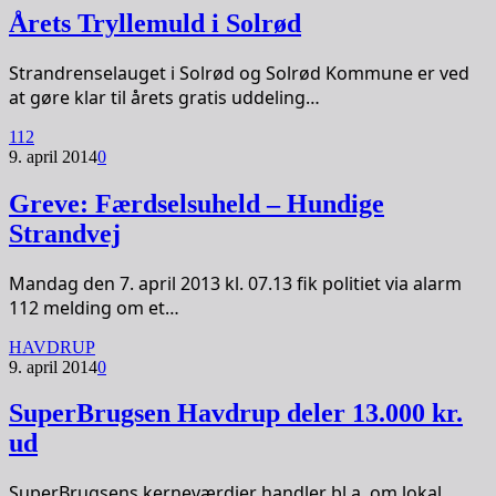
Årets Tryllemuld i Solrød
Strandrenselauget i Solrød og Solrød Kommune er ved
at gøre klar til årets gratis uddeling…
112
9. april 2014
0
Greve: Færdselsuheld – Hundige
Strandvej
Mandag den 7. april 2013 kl. 07.13 fik politiet via alarm
112 melding om et…
HAVDRUP
9. april 2014
0
SuperBrugsen Havdrup deler 13.000 kr.
ud
SuperBrugsens kerneværdier handler bl.a. om lokal