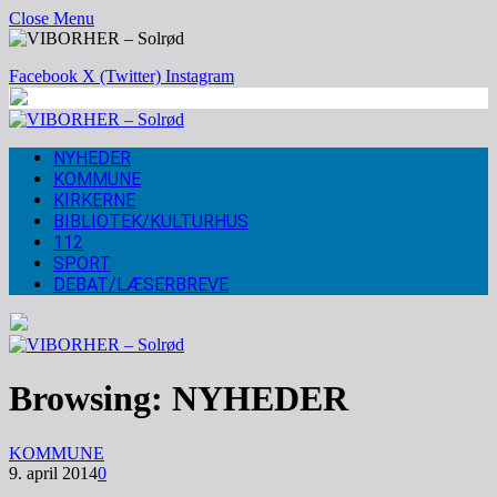
Close Menu
Facebook
X (Twitter)
Instagram
NYHEDER
KOMMUNE
KIRKERNE
BIBLIOTEK/KULTURHUS
112
SPORT
DEBAT/LÆSERBREVE
Browsing:
NYHEDER
KOMMUNE
9. april 2014
0