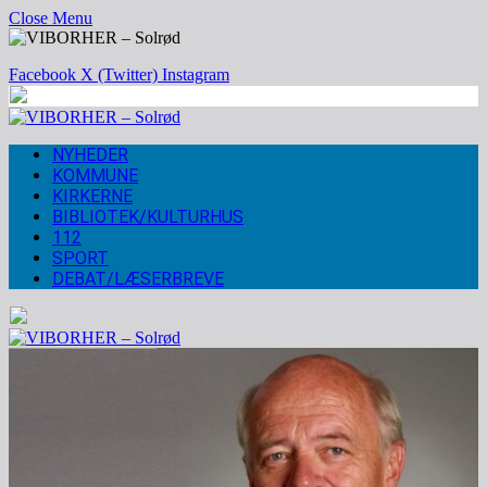
Close Menu
Facebook
X (Twitter)
Instagram
NYHEDER
KOMMUNE
KIRKERNE
BIBLIOTEK/KULTURHUS
112
SPORT
DEBAT/LÆSERBREVE