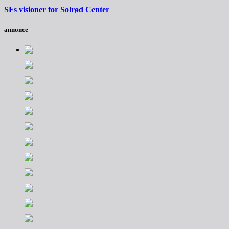
SFs visioner for Solrød Center
annonce