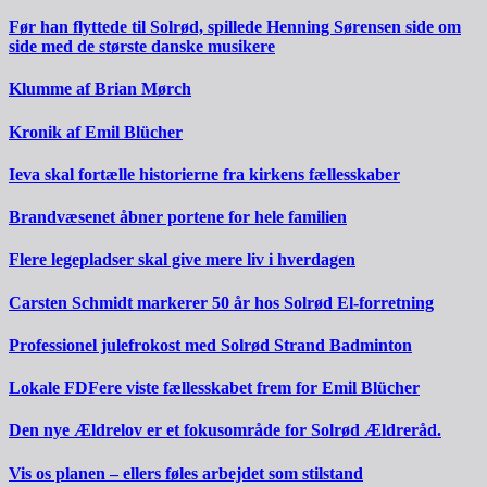
Før han flyttede til Solrød, spillede Henning Sørensen side om
side med de største danske musikere
Klumme af Brian Mørch
Kronik af Emil Blücher
Ieva skal fortælle historierne fra kirkens fællesskaber
Brandvæsenet åbner portene for hele familien
Flere legepladser skal give mere liv i hverdagen
Carsten Schmidt markerer 50 år hos Solrød El-forretning
Professionel julefrokost med Solrød Strand Badminton
Lokale FDFere viste fællesskabet frem for Emil Blücher
Den nye Ældrelov er et fokusområde for Solrød Ældreråd.
Vis os planen – ellers føles arbejdet som stilstand