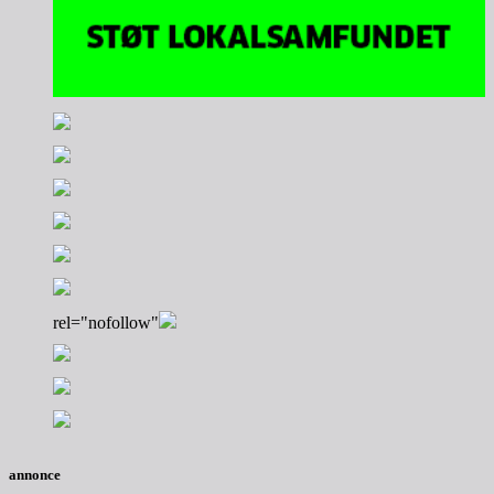
rel="nofollow"
annonce