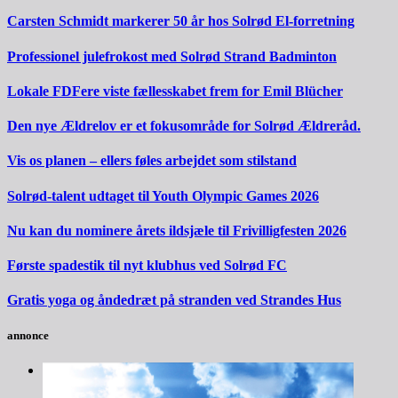
Carsten Schmidt markerer 50 år hos Solrød El-forretning
Professionel julefrokost med Solrød Strand Badminton
Lokale FDFere viste fællesskabet frem for Emil Blücher
Den nye Ældrelov er et fokusområde for Solrød Ældreråd.
Vis os planen – ellers føles arbejdet som stilstand
Solrød-talent udtaget til Youth Olympic Games 2026
Nu kan du nominere årets ildsjæle til Frivilligfesten 2026
Første spadestik til nyt klubhus ved Solrød FC
Gratis yoga og åndedræt på stranden ved Strandes Hus
annonce