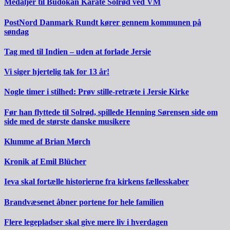
Medaljer til Budokan Karate Solrød ved VM
PostNord Danmark Rundt kører gennem kommunen på
søndag
Tag med til Indien – uden at forlade Jersie
Vi siger hjertelig tak for 13 år!
Nogle timer i stilhed: Prøv stille-retræte i Jersie Kirke
Før han flyttede til Solrød, spillede Henning Sørensen side om
side med de største danske musikere
Klumme af Brian Mørch
Kronik af Emil Blücher
Ieva skal fortælle historierne fra kirkens fællesskaber
Brandvæsenet åbner portene for hele familien
Flere legepladser skal give mere liv i hverdagen