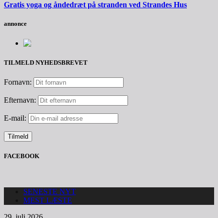
Gratis yoga og åndedræt på stranden ved Strandes Hus
annonce
TILMELD NYHEDSBREVET
Fornavn:
Efternavn:
E-mail:
FACEBOOK
SENESTE NYT
MEST LÆSTE
29. juli 2026