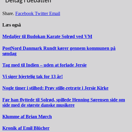
Deltag i debatten
Share.
Facebook
Twitter
Email
Læs også
Medaljer til Budokan Karate Solrød ved VM
PostNord Danmark Rundt kører gennem kommunen på
søndag
Tag med til Indien – uden at forlade Jersie
Vi siger hjertelig tak for 13 år!
Nogle timer i stilhed: Prøv stille-retræte i Jersie Kirke
Før han flyttede til Solrød, spillede Henning Sørensen side om
side med de største danske musikere
Klumme af Brian Mørch
Kronik af Emil Blücher