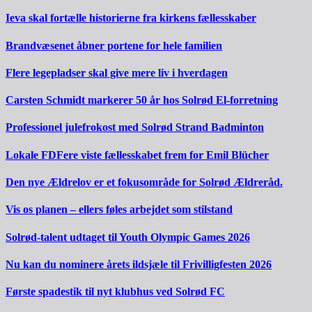
Ieva skal fortælle historierne fra kirkens fællesskaber
Brandvæsenet åbner portene for hele familien
Flere legepladser skal give mere liv i hverdagen
Carsten Schmidt markerer 50 år hos Solrød El-forretning
Professionel julefrokost med Solrød Strand Badminton
Lokale FDFere viste fællesskabet frem for Emil Blücher
Den nye Ældrelov er et fokusområde for Solrød Ældreråd.
Vis os planen – ellers føles arbejdet som stilstand
Solrød-talent udtaget til Youth Olympic Games 2026
Nu kan du nominere årets ildsjæle til Frivilligfesten 2026
Første spadestik til nyt klubhus ved Solrød FC