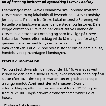
ud af huset og inviterer på byvandring i Greve Landsby.
I samarbejde med Greve Lokalhistoriske Forening inviterer
Greve Museum og lokalarkiv til byvandring i Greve Landsby.
Jørn og Laila Rindum fra Greve Lokalhistoriske Forening vil
fortælle om landsbyens spændende steder og historier. De er
begge vokset op i Greve og har været aktive i mange år i
Greve Lokalhistoriske Forening og som frivillige på Greve
Lokalarkiv. Denne eftermiddag vil du få mulighed for at gå
gennem gaderne med folk, der har et rigtig godt
lokalkendskab. Du vil kunne høre historier om de gamle huse,
handelslivet og hverdagen i landsbyen.
Praktisk information
Tid og sted:
Byvandringen begynder kl. 16. Vi mødes ved
kirken og den gamle skole i Greve, hvor byvandringen også vil
slutte efter ca. 1 time og et kvarter. Det er gratis at deltage i
arrangementet.
Åbningstider på museet:
Denne
eftermiddag og aften har museet åbent fra kl. 13.30 og helt
frem til 21.00 – også selvom arrangementet rykker ud af
huset.