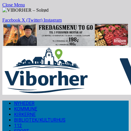
Close Menu
Facebook
X (Twitter)
Instagram
NYHEDER
KOMMUNE
KIRKERNE
BIBLIOTEK/KULTURHUS
112