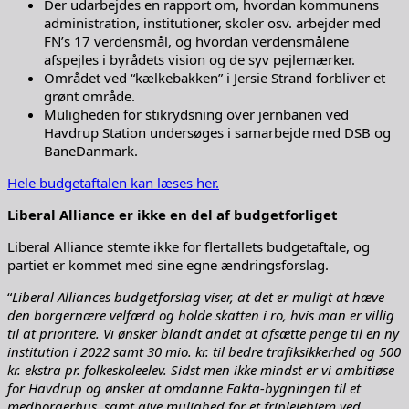
Der udarbejdes en rapport om, hvordan kommunens
administration, institutioner, skoler osv. arbejder med
FN’s 17 verdensmål, og hvordan verdensmålene
afspejles i byrådets vision og de syv pejlemærker.
Området ved “kælkebakken” i Jersie Strand forbliver et
grønt område.
Muligheden for stikrydsning over jernbanen ved
Havdrup Station undersøges i samarbejde med DSB og
BaneDanmark.
Hele budgetaftalen kan læses her.
Liberal Alliance er ikke en del af budgetforliget
Liberal Alliance stemte ikke for flertallets budgetaftale, og
partiet er kommet med sine egne ændringsforslag.
“
Liberal Alliances budgetforslag viser, at det er muligt at hæve
den borgernære velfærd og holde skatten i ro, hvis man er villig
til at prioritere. Vi ønsker blandt andet at afsætte penge til en ny
institution i 2022 samt 30 mio. kr. til bedre trafiksikkerhed og 500
kr. ekstra pr. folkeskoleelev. Sidst men ikke mindst er vi ambitiøse
for Havdrup og ønsker at omdanne Fakta-bygningen til et
medborgerhus, samt give mulighed for et friplejehjem ved