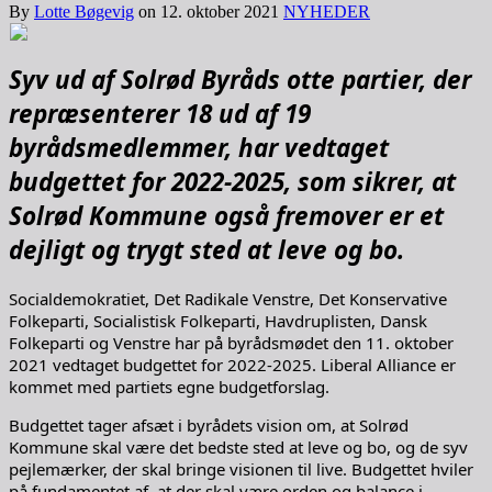
By
Lotte Bøgevig
on
12. oktober 2021
NYHEDER
Syv ud af Solrød Byråds otte partier, der
repræsenterer 18 ud af 19
byrådsmedlemmer, har vedtaget
budgettet for 2022-2025, som sikrer, at
Solrød Kommune også fremover er et
dejligt og trygt sted at leve og bo.
Socialdemokratiet, Det Radikale Venstre, Det Konservative
Folkeparti, Socialistisk Folkeparti, Havdruplisten, Dansk
Folkeparti og Venstre har på byrådsmødet den 11. oktober
2021 vedtaget budgettet for 2022-2025. Liberal Alliance er
kommet med partiets egne budgetforslag.
Budgettet tager afsæt i byrådets vision om, at Solrød
Kommune skal være det bedste sted at leve og bo, og de syv
pejlemærker, der skal bringe visionen til live. Budgettet hviler
på fundamentet af, at der skal være orden og balance i