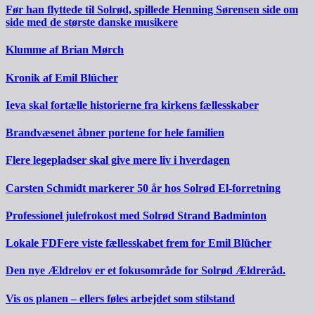
Før han flyttede til Solrød, spillede Henning Sørensen side om
side med de største danske musikere
Klumme af Brian Mørch
Kronik af Emil Blücher
Ieva skal fortælle historierne fra kirkens fællesskaber
Brandvæsenet åbner portene for hele familien
Flere legepladser skal give mere liv i hverdagen
Carsten Schmidt markerer 50 år hos Solrød El-forretning
Professionel julefrokost med Solrød Strand Badminton
Lokale FDFere viste fællesskabet frem for Emil Blücher
Den nye Ældrelov er et fokusområde for Solrød Ældreråd.
Vis os planen – ellers føles arbejdet som stilstand