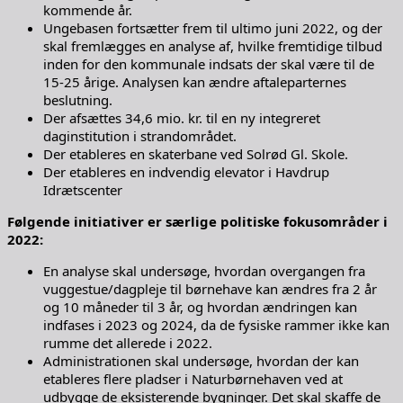
kommende år.
Ungebasen fortsætter frem til ultimo juni 2022, og der
skal fremlægges en analyse af, hvilke fremtidige tilbud
inden for den kommunale indsats der skal være til de
15-25 årige. Analysen kan ændre aftaleparternes
beslutning.
Der afsættes 34,6 mio. kr. til en ny integreret
daginstitution i strandområdet.
Der etableres en skaterbane ved Solrød Gl. Skole.
Der etableres en indvendig elevator i Havdrup
Idrætscenter
Følgende initiativer er særlige politiske fokusområder i
2022:
En analyse skal undersøge, hvordan overgangen fra
vuggestue/dagpleje til børnehave kan ændres fra 2 år
og 10 måneder til 3 år, og hvordan ændringen kan
indfases i 2023 og 2024, da de fysiske rammer ikke kan
rumme det allerede i 2022.
Administrationen skal undersøge, hvordan der kan
etableres flere pladser i Naturbørnehaven ved at
udbygge de eksisterende bygninger. Det skal skaffe de