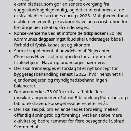
ekstra pladser, som gør en senere overgang fra
vuggestue/dagpleje mulig, og det er intentionen, at de
ekstra pladser kan tages i brug i 2023. Muligheden for at
etablere en egentlig skovbørnehave og en institution for
0-6 årige børn skal også undersøges.
Konsekvenserne ved at indføre deltidspladser i Solrød
Kommunes dagpasningstilbud skal undersøges både i
forhold til fysisk kapacitet og økonomi.
Som et supplement til udvidelsen af Plejecenter
Christians Have skal muligheden for at opføre et
friplejehjem i Havdrup undersøges nærmere.
Der skal fremlægges et forslag til et nyt koncept for
byggesagsbehandling senest i 2022, hvor hensynet til
ejendomsejeren og myndighedsbehandlingen
balancerer.
Der øremærkes 75.000 kr. til at afholde flere
musikarrangementer i Solrød Bibliotek og Kulturhus og i
bibliotekshaven. Forsøget evalueres efter et år.
Der skal ses på, om en anderledes fordeling mellem
offentlig åbningstid og foreningslivet kan skabe mere
aktivitet og bedre rammer for flere besøgende i Solrød
Svømmehal.