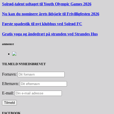
Solrød-talent udtaget til Youth Olympic Games 2026
Nu kan du nominere årets ildsjæle til Frivilligfesten 2026
Første spadestik til nyt klubhus ved Solrød FC
Gratis yoga og åndedræt på stranden ved Strandes Hus
annonce
TILMELD NYHEDSBREVET
Fornavn:
Efternavn:
E-mail:
FACEBOOK