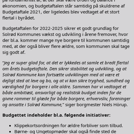
økonomien, og budgetaftalen står samtidig på skuldrene af
Budgetaftale 2021, der ligeledes blev vedtaget af et stort
flertal i byrådet.
Budgetaftalen for 2022-2025 sikrer et godt grundlag for
Solrød Kommunes vækst og udvikling i årene fremover, hvor
der bl.a. kommer mange nye borgere til kommunen samtidig
med, at der også bliver flere ældre, som kommunen skal tage
sig godt af.
“
Jeg er super glad for, at det er lykkedes at samle et bredt flertal
om årets budgetaftale. Den sikrer stabilitet og udvikling, og at
Solrød Kommune kan fortsætte udviklingen med at være et
dejligt sted at leve og bo, og at vi kan sikre tryghed, sundhed og
værdighed for borgere i alle aldre. Sammen har vi vedtaget et
både ambitiøst, ansvarligt og realistisk budget inden for de
givne rammer til glæde for både borgere, erhvervsliv, foreninger
og ansatte i Solrød Kommune,
” siger borgmester Niels Hörup.
Budgettet indeholder bl.a. følgende initiativer:
Klippekortsordningen for ældre forbliver som tilbud.
Børne- og Ungetopmøder skal også finde sted de