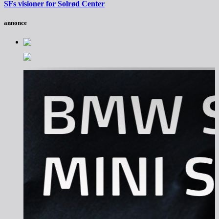
SFs visioner for Solrød Center
annonce