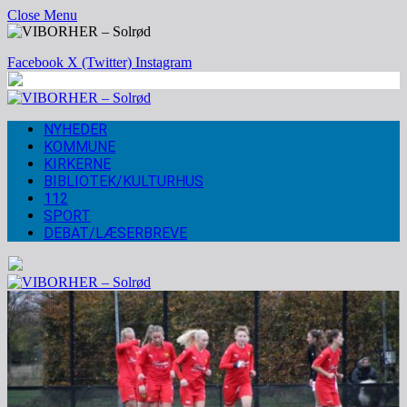
Close Menu
Facebook
X (Twitter)
Instagram
NYHEDER
KOMMUNE
KIRKERNE
BIBLIOTEK/KULTURHUS
112
SPORT
DEBAT/LÆSERBREVE