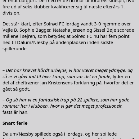
er endt uafgjort. Dermed er de nu klar til forårets slutspil, hvor
fire ud af seks klubber kvalificerer sig til næste efterårs 1.
division.
Det står klart, efter Solrød FC lørdag vandt 3-0 hjemme over
Vejle B. Sophie Bagger, Natasha Jensen og Sissel Bøje scorede
målene i sejren, som betyder, at Solrød FC nu har fem point
ned til Dalum/Næsby på andenpladsen inden sidste
spillerunde.
– Det har krævet hårdt arbejde, vi har været meget ydmyge, og
så er vi gået ind til hver kamp, som var det en finale,
lyder en
del af cheftræner Jan Kristensens forklaring på, hvorfor det er
gået så godt.
– Og så har vi en fantastisk trup på 22 spillere, som har gode
rammer her i klubben, hvor vi gør det meget professionelt,
fastslår han.
Snart ferie
Dalum/Næsby spillede også i lørdags, og her spillede