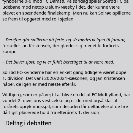
fynboerne 0-0 mod FC Damsø. På søndag spiller Solrød FC på
udebane mod netop Dalum/Næsby i det, der kunne være
blevet en spændende finalekamp. Men nu kan Solrød-spillerne
se frem til opgøret med ro i sjælen.
– Derefter går spillerne på ferie, og så mødes vi igen til januar,
fortæller Jan Kristensen, der glæder sig meget til forårets
kampe:
– Det bliver sjovt, og vi er fuldt berettiget til at være med.
Solrød FC-kvinderne har en enkelt gang tidligere været oppe i
1. division. Det var i 2020/2021-sæsonen, og Jan Kristensen
håber, de igen er med næste efterår.
Vildbjerg, som er på vej til at blive en del af FC Midtjylland, har
vundet 2. divisions vestrække og er dermed også klar til
forårets oprykningsspil, som desuden får deltagelse af de fire
dårligst placerede hold fra efterårets 1. division
Deltag i debatten