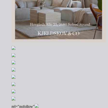
rel="nofollow"