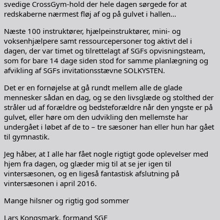
svedige CrossGym-hold der hele dagen sørgede for at
redskaberne nærmest fløj af og på gulvet i hallen…
Næste 100 instruktører, hjælpeinstruktører, mini- og
voksenhjælpere samt ressourcepersoner tog aktivt del i
dagen, der var timet og tilrettelagt af SGFs opvisningsteam,
som for bare 14 dage siden stod for samme planlægning og
afvikling af SGFs invitationsstævne SOLKYSTEN.
Det er en fornøjelse at gå rundt mellem alle de glade
mennesker sådan en dag, og se den livsglæde og stolthed der
stråler ud af forældre og bedsteforældre når den yngste er på
gulvet, eller høre om den udvikling den mellemste har
undergået i løbet af de to – tre sæsoner han eller hun har gået
til gymnastik.
Jeg håber, at I alle har fået nogle rigtigt gode oplevelser med
hjem fra dagen, og glæder mig til at se jer igen til
vintersæsonen, og en ligeså fantastisk afslutning på
vintersæsonen i april 2016.
Mange hilsner og rigtig god sommer
Lars Kongsmark, formand SGF