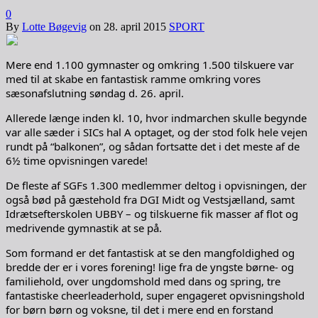
0
By
Lotte Bøgevig
on
28. april 2015
SPORT
Mere end 1.100 gymnaster og omkring 1.500 tilskuere var
med til at skabe en fantastisk ramme omkring vores
sæsonafslutning søndag d. 26. april.
Allerede længe inden kl. 10, hvor indmarchen skulle begynde
var alle sæder i SICs hal A optaget, og der stod folk hele vejen
rundt på “balkonen”, og sådan fortsatte det i det meste af de
6½ time opvisningen varede!
De fleste af SGFs 1.300 medlemmer deltog i opvisningen, der
også bød på gæstehold fra DGI Midt og Vestsjælland, samt
Idrætsefterskolen UBBY – og tilskuerne fik masser af flot og
medrivende gymnastik at se på.
Som formand er det fantastisk at se den mangfoldighed og
bredde der er i vores forening! lige fra de yngste børne- og
familiehold, over ungdomshold med dans og spring, tre
fantastiske cheerleaderhold, super engageret opvisningshold
for børn børn og voksne, til det i mere end en forstand