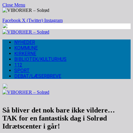
Close Menu
Facebook
X (Twitter)
Instagram
NYHEDER
KOMMUNE
KIRKERNE
BIBLIOTEK/KULTURHUS
112
SPORT
DEBAT/LÆSERBREVE
Så bliver det nok bare ikke vildere…
TAK for en fantastisk dag i Solrød
Idrætscenter i går!