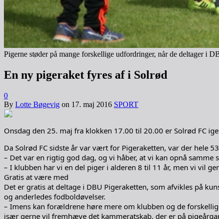
Pigerne støder på mange forskellige udfordringer, når de deltager i D
En ny pigeraket fyres af i Solrød
0
By
Lotte Bøgevig
on
17. maj 2016
SPORT
Onsdag den 25. maj fra klokken 17.00 til 20.00 er Solrød FC ige
Da Solrød FC sidste år var vært for Pigeraketten, var der hele 53
– Det var en rigtig god dag, og vi håber, at vi kan opnå samme
– I klubben har vi en del piger i alderen 8 til 11 år, men vi vil g
Gratis at være med
Det er gratis at deltage i DBU Pigeraketten, som afvikles på kun
og anderledes fodboldøvelser.
– Imens kan forældrene høre mere om klubben og de forskellige 
især gerne vil fremhæve det kammeratskab, der er på pigeårga