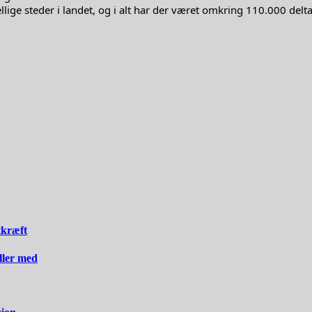
lige steder i landet, og i alt har der været omkring 110.000 delt
tkræft
iller med