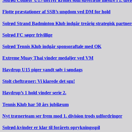
Solrød Comets’ U17-herrer kronet som suveræne mestre i 1. divi
Flotte præstationer af SSB’s ungdom ved DM for hold
Solrød Strand Badminton Klub indgår treårig strategisk partner
Solrød FC søger frivillige
Solrød Tennis Klub indgår sponsoraftale med OK
Extreme Muay Thai vinder medaljer ved VM
Havdrup U15 piger vandt sølv i søndags
Stolt cheftræner: Vi klarede det sgu!
Havdrup’s 1 hold vinder serie 2.
Tennis Klub har 50 års jubilæum
Nyt trænerteam ser frem mod 1. division trods udfordringer
Solrød-kvinder er klar til forårets oprykningsspil