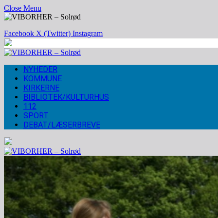
Close Menu
Facebook
X (Twitter)
Instagram
NYHEDER
KOMMUNE
KIRKERNE
BIBLIOTEK/KULTURHUS
112
SPORT
DEBAT/LÆSERBREVE