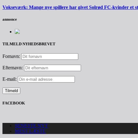
Vokseværk: Mange nye spillere har givet Solrød FC-kvinder et 
annonce
TILMELD NYHEDSBREVET
Fornavn:
Efternavn:
E-mail:
FACEBOOK
SENESTE NYT
MEST LÆSTE