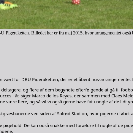
BU Pigeraketten. Billedet her er fra maj 2015, hvor arrangementet også
n vært for DBU Pigeraketten, der er et åbent hus-arrangementet fo
 deltagere, og flere af dem begyndte efterfølgende at gå til fodbo
 succes i år, siger Marco de los Reyes, der sammen med Claes Me
erne være flere, og så vil vi også gerne have fat i nogle af de lidt 
stgræsbanerne ved siden af Solrød Stadion, hvor pigerne i løbet a
pigehold. De kan også snakke med forældre til nogle af de piger, 
ngene.