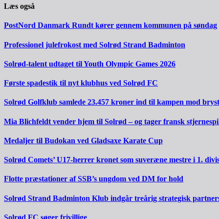
Læs også
PostNord Danmark Rundt kører gennem kommunen på søndag
Professionel julefrokost med Solrød Strand Badminton
Solrød-talent udtaget til Youth Olympic Games 2026
Første spadestik til nyt klubhus ved Solrød FC
Solrød Golfklub samlede 23.457 kroner ind til kampen mod brys
Mia Blichfeldt vender hjem til Solrød – og tager fransk stjernesp
Medaljer til Budokan ved Gladsaxe Karate Cup
Solrød Comets’ U17-herrer kronet som suveræne mestre i 1. divi
Flotte præstationer af SSB’s ungdom ved DM for hold
Solrød Strand Badminton Klub indgår treårig strategisk partner
Solrød FC søger frivillige