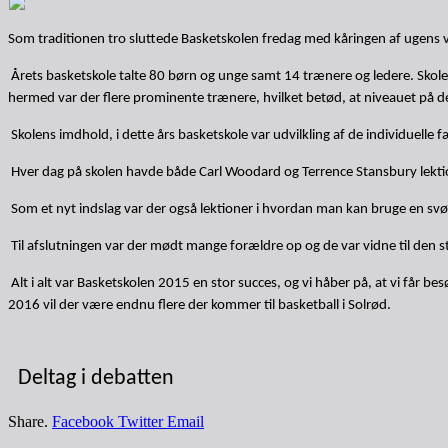
Som traditionen tro sluttede Basketskolen fredag med kåringen af ugens v
Årets basketskole talte 80 børn og unge samt 14 trænere og ledere. Skolen
hermed var der flere prominente trænere, hvilket betød, at niveauet på det
Skolens imdhold, i dette års basketskole var udvilkling af de individuell
Hver dag på skolen havde både Carl Woodard og Terrence Stansbury lektio
Som et nyt indslag var der også lektioner i hvordan man kan bruge en svømm
Til afslutningen var der mødt mange forældre op og de var vidne til de
Alt i alt var Basketskolen 2015 en stor succes, og vi håber på, at vi får
2016 vil der være endnu flere der kommer til basketball i Solrød.
Deltag i debatten
Share.
Facebook
Twitter
Email