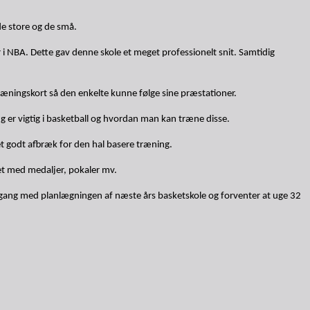
de store og de små.
r i NBA. Dette gav denne skole et meget professionelt snit. Samtidig
træningskort så den enkelte kunne følge sine præstationer.
 er vigtig i basketball og hvordan man kan træne disse.
 et godt afbræk for den hal basere træning.
et med medaljer, pokaler mv.
t i gang med planlægningen af næste års basketskole og forventer at uge 32