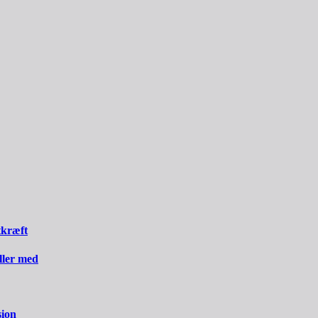
tkræft
iller med
sion