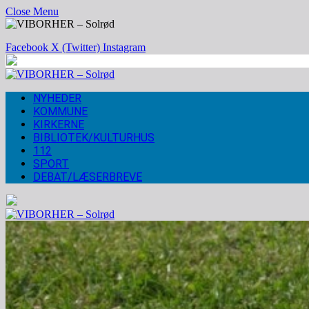
Close Menu
Facebook
X (Twitter)
Instagram
NYHEDER
KOMMUNE
KIRKERNE
BIBLIOTEK/KULTURHUS
112
SPORT
DEBAT/LÆSERBREVE