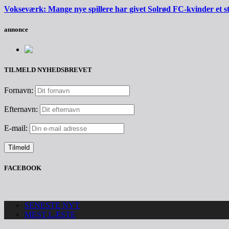
Vokseværk: Mange nye spillere har givet Solrød FC-kvinder et 
annonce
TILMELD NYHEDSBREVET
Fornavn:
Efternavn:
E-mail:
FACEBOOK
SENESTE NYT
MEST LÆSTE