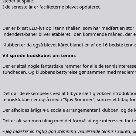
steder at spille.
I de seneste år er faciliteterne blevet opdateret.
Der er fx sat LED-lys op i tennishallen, som har medført en sto
indendørs-baner bliver etableret i den kommende måned, der er
Klubben er da også blevet kåret blandt en af de 16 bedste ten
Vil sprede budskabet om tennis
Der er altså nogle fantastiske rammer for alle de tennisinteres
sundheden. Og klubbens bestyrelse gør sammen med medlemmern
Det gør de eksempelvis ved at tilbyde særlig voksenintroduktion
tennisklubben er også med i ”Sjov Sommer”, som er et tiltag for
Der afholdes årligt 4-6 sociale arrangementer i klubben, og de 
Det er alt sammen tiltag med det formål at øge interessen for te
– Jeg mærker en rigtig god stemning vedrørende tennis i Solrød,