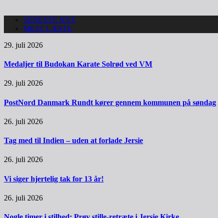
SENESTE NYT
MEST LÆSTE
29. juli 2026
Medaljer til Budokan Karate Solrød ved VM
29. juli 2026
PostNord Danmark Rundt kører gennem kommunen på søndag
26. juli 2026
Tag med til Indien – uden at forlade Jersie
26. juli 2026
Vi siger hjertelig tak for 13 år!
26. juli 2026
Nogle timer i stilhed: Prøv stille-retræte i Jersie Kirke