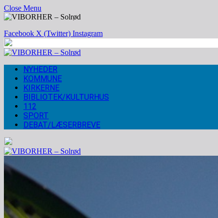
Close Menu
Facebook
X (Twitter)
Instagram
NYHEDER
KOMMUNE
KIRKERNE
BIBLIOTEK/KULTURHUS
112
SPORT
DEBAT/LÆSERBREVE