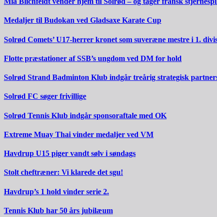
Mia Blichfeldt vender hjem til Solrød – og tager fransk stjernesp
Medaljer til Budokan ved Gladsaxe Karate Cup
Solrød Comets’ U17-herrer kronet som suveræne mestre i 1. divi
Flotte præstationer af SSB’s ungdom ved DM for hold
Solrød Strand Badminton Klub indgår treårig strategisk partner
Solrød FC søger frivillige
Solrød Tennis Klub indgår sponsoraftale med OK
Extreme Muay Thai vinder medaljer ved VM
Havdrup U15 piger vandt sølv i søndags
Stolt cheftræner: Vi klarede det sgu!
Havdrup’s 1 hold vinder serie 2.
Tennis Klub har 50 års jubilæum