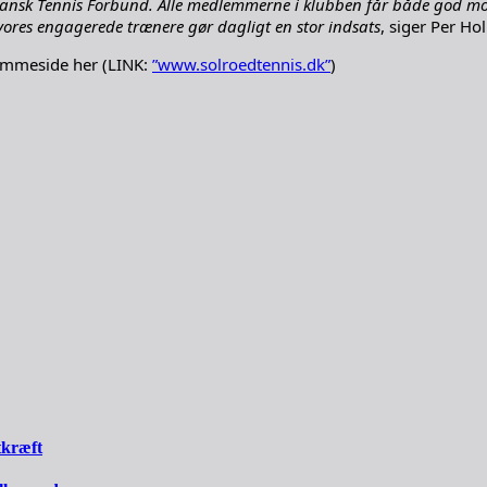
ansk Tennis Forbund. Alle medlemmerne i klubben får både god mot
ores engagerede trænere gør dagligt en stor indsats
, siger Per Ho
jemmeside her (LINK:
”www.solroedtennis.dk”
)
tkræft