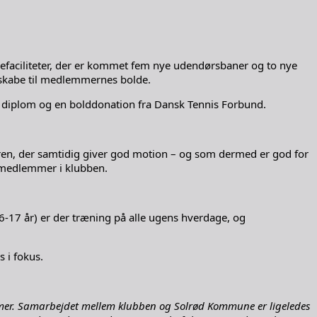
adefaciliteter, der er kommet fem nye udendørsbaner og to nye
dskabe til medlemmernes bolde.
t diplom og en bolddonation fra Dansk Tennis Forbund.
sgren, der samtidig giver god motion – og som dermed er god for
 medlemmer i klubben.
(6-17 år) er der træning på alle ugens hverdage, og
 i fokus.
mmer. Samarbejdet mellem klubben og Solrød Kommune er ligeledes