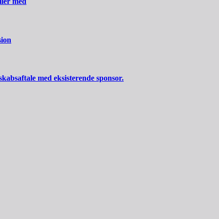
iller med
sion
skabsaftale med eksisterende sponsor.