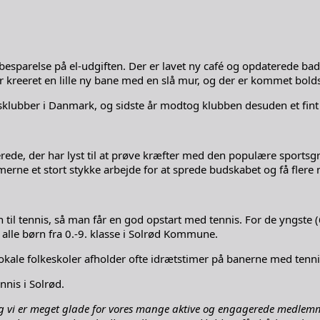
r besparelse på el-udgiften. Der er lavet ny café og opdaterede b
 kreeret en lille ny bane med en slå mur, og der er kommet bol
nisklubber i Danmark, og sidste år modtog klubben desuden et fin
serede, der har lyst til at prøve kræfter med den populære sport
e et stort stykke arbejde for at sprede budskabet og få flere
 til tennis, så man får en god opstart med tennis. For de yngste 
 alle børn fra 0.-9. klasse i Solrød Kommune.
lokale folkeskoler afholder ofte idrætstimer på banerne med tennis
nnis i Solrød.
 og vi er meget glade for vores mange aktive og engagerede medle