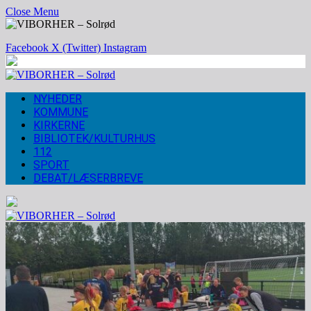
Close Menu
Facebook
X (Twitter)
Instagram
NYHEDER
KOMMUNE
KIRKERNE
BIBLIOTEK/KULTURHUS
112
SPORT
DEBAT/LÆSERBREVE