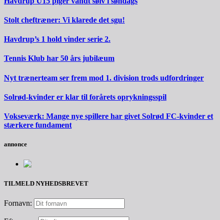
Havdrup U15 piger vandt sølv i søndags
Stolt cheftræner: Vi klarede det sgu!
Havdrup’s 1 hold vinder serie 2.
Tennis Klub har 50 års jubilæum
Nyt trænerteam ser frem mod 1. division trods udfordringer
Solrød-kvinder er klar til forårets oprykningsspil
Vokseværk: Mange nye spillere har givet Solrød FC-kvinder et
stærkere fundament
annonce
TILMELD NYHEDSBREVET
Fornavn: