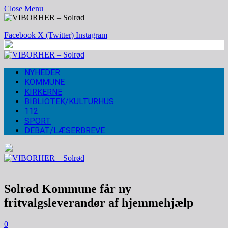
Close Menu
Facebook
X (Twitter)
Instagram
NYHEDER
KOMMUNE
KIRKERNE
BIBLIOTEK/KULTURHUS
112
SPORT
DEBAT/LÆSERBREVE
Solrød Kommune får ny
fritvalgsleverandør af hjemmehjælp
0