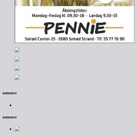
annonce
annonce