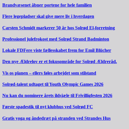
Brandvæsenet åbner portene for hele familien
Flere legepladser skal give mere liv i hverdagen
Carsten Schmidt markerer 50 år hos Solrød El-forretning
Professionel julefrokost med Solrød Strand Badminton
Lokale FDFere viste fællesskabet frem for Emil Blücher
Den nye Ældrelov er et fokusområde for Solrød Ældreråd.
Vis os planen – ellers føles arbejdet som stilstand
Solrød-talent udtaget til Youth Olympic Games 2026
Nu kan du nominere årets ildsjæle til Frivilligfesten 2026
Første spadestik til nyt klubhus ved Solrød FC
Gratis yoga og åndedræt på stranden ved Strandes Hus