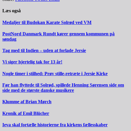
Læs også
Medaljer til Budokan Karate Solrød ved VM
PostNord Danmark Rundt kører gennem kommunen på
søndag
Tag med til Indien – uden at forlade Jersie
Vi siger hjertelig tak for 13 år!
Nogle timer i stilhed: Prøv stille-retræte i Jersie Kirke
Før han flyttede til Solrød, spillede Henning Sørensen side om
side med de største danske musikere
Klumme af Brian Mørch
Kronik af Emil Blücher
Ieva skal fortælle historierne fra kirkens fællesskaber