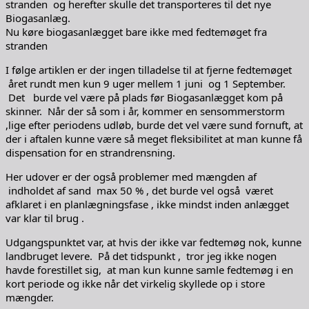
stranden og herefter skulle det transporteres til det nye
Biogasanlæg.
Nu køre biogasanlægget bare ikke med fedtemøget fra
stranden
I følge artiklen er der ingen tilladelse til at fjerne fedtemøget
året rundt men kun 9 uger mellem
1 juni
og 1 September.
Det burde vel være på plads før Biogasanlægget kom på
skinner. Når der så som i år, kommer en sensommerstorm
,lige efter periodens udløb, burde det vel være sund fornuft, at
der i aftalen kunne være så meget fleksibilitet at man kunne få
dispensation for en strandrensning.
Her udover er der også problemer med mængden af
indholdet af sand max 50 % , det burde vel også været
afklaret i en planlægningsfase , ikke mindst inden anlægget
var klar til brug .
Udgangspunktet var, at hvis der ikke var fedtemøg nok, kunne
landbruget levere. På det tidspunkt , tror jeg ikke nogen
havde forestillet sig, at man kun kunne samle fedtemøg i en
kort periode og ikke når det virkelig skyllede op i store
mængder.