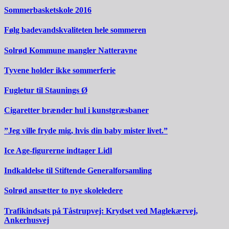
Sommerbasketskole 2016
Følg badevandskvaliteten hele sommeren
Solrød Kommune mangler Natteravne
Tyvene holder ikke sommerferie
Fugletur til Staunings Ø
Cigaretter brænder hul i kunstgræsbaner
”Jeg ville fryde mig, hvis din baby mister livet.”
Ice Age-figurerne indtager Lidl
Indkaldelse til Stiftende Generalforsamling
Solrød ansætter to nye skoleledere
Trafikindsats på Tåstrupvej: Krydset ved Maglekærvej,
Ankerhusvej