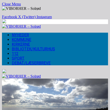
Close Menu
Facebook
X (Twitter)
Instagram
NYHEDER
KOMMUNE
KIRKERNE
BIBLIOTEK/KULTURHUS
112
SPORT
DEBAT/LÆSERBREVE