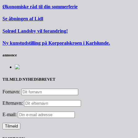
Økonomiske råd til din sommerferie
Se åbningen af Lidl
Solrød Landsby vil forandring!
Ny kunstudstilling på Korporalskroen i Karlslunde.
annonce
TILMELD NYHEDSBREVET
Fornavn:
Efternavn:
E-mail: