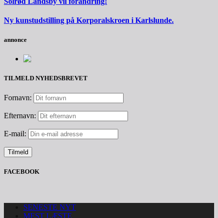
Solrød Landsby vil forandring!
Ny kunstudstilling på Korporalskroen i Karlslunde.
annonce
TILMELD NYHEDSBREVET
Fornavn:
Efternavn:
E-mail:
FACEBOOK
SENESTE NYT
MEST LÆSTE