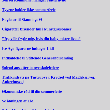
Solrød Kommune mangler Natteravne
Tyvene holder ikke sommerferie
Fugletur til Staunings Ø
Cigaretter brænder hul i kunstgræsbaner
”Jeg ville fryde mig, hvis din baby mister livet.”
Ice Age-figurerne indtager Lidl
Indkaldelse til Stiftende Generalforsamling
Solrød ansætter to nye skoleledere
Trafikindsats på Tåstrupvej: Krydset ved Maglekærvej,
Ankerhusvej
Økonomiske råd til din sommerferie
Se åbningen af Lidl