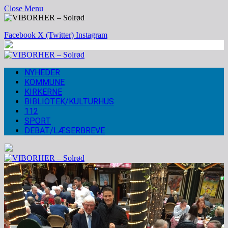
Close Menu
Facebook
X (Twitter)
Instagram
NYHEDER
KOMMUNE
KIRKERNE
BIBLIOTEK/KULTURHUS
112
SPORT
DEBAT/LÆSERBREVE