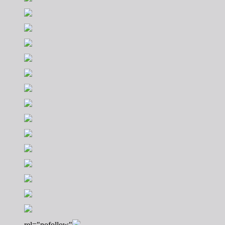
rel="nofollow"