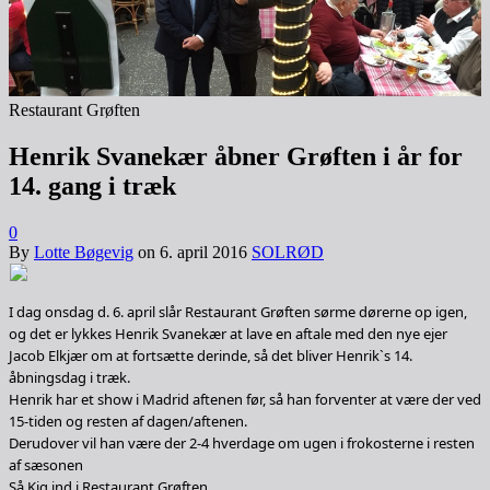
Restaurant Grøften
Henrik Svanekær åbner Grøften i år for
14. gang i træk
0
By
Lotte Bøgevig
on
6. april 2016
SOLRØD
I dag onsdag d. 6. april slår Restaurant Grøften sørme dørerne op igen,
og det er lykkes Henrik Svanekær at lave en aftale med den nye ejer
Jacob Elkjær om at fortsætte derinde, så det bliver Henrik`s 14.
åbningsdag i træk.
Henrik
har et show i Madrid aftenen før, så han forventer at være der ved
15-tiden og resten af dagen/aftenen.
Derudover vil han være der 2-4 hverdage om ugen i frokosterne i resten
af sæsonen
Så Kig ind i
Restaurant Grøften