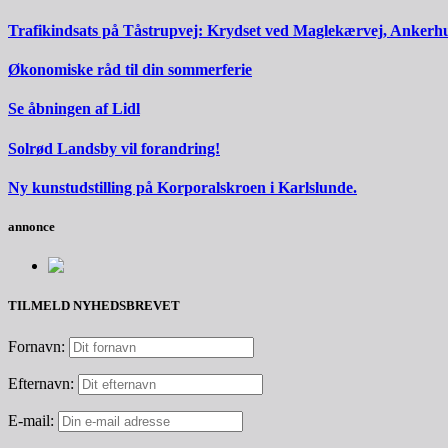
Trafikindsats på Tåstrupvej: Krydset ved Maglekærvej, Ankerh
Økonomiske råd til din sommerferie
Se åbningen af Lidl
Solrød Landsby vil forandring!
Ny kunstudstilling på Korporalskroen i Karlslunde.
annonce
TILMELD NYHEDSBREVET
Fornavn:
Efternavn:
E-mail: