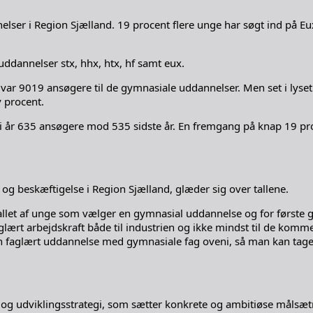
nelser i Region Sjælland. 19 procent flere unge har søgt ind på Eu
ddannelser stx, hhx, htx, hf samt eux.
 var 9019 ansøgere til de gymnasiale uddannelser. Men set i lyse
v procent.
 i år 635 ansøgere mod 535 sidste år. En fremgang på knap 19 pr
og beskæftigelse i Region Sjælland, glæder sig over tallene.
ntallet af unge som vælger en gymnasial uddannelse og for første ga
aglært arbejdskraft både til industrien og ikke mindst til de k
å en faglært uddannelse med gymnasiale fag oveni, så man kan ta
 og udviklingsstrategi, som sætter konkrete og ambitiøse målsæt