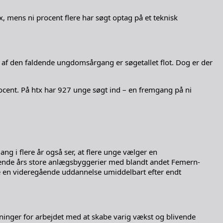
x, mens ni procent flere har søgt optag på et teknisk
t af den faldende ungdomsårgang er søgetallet flot. Dog er der
ocent. På htx har 927 unge søgt ind – en fremgang på ni
ng i flere år også ser, at flere unge vælger en
ommende års store anlægsbyggerier med blandt andet Femern-
ge en videregående uddannelse umiddelbart efter endt
ninger for arbejdet med at skabe varig vækst og blivende