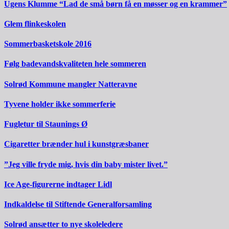
Ugens Klumme “Lad de små børn få en møsser og en krammer”
Glem flinkeskolen
Sommerbasketskole 2016
Følg badevandskvaliteten hele sommeren
Solrød Kommune mangler Natteravne
Tyvene holder ikke sommerferie
Fugletur til Staunings Ø
Cigaretter brænder hul i kunstgræsbaner
”Jeg ville fryde mig, hvis din baby mister livet.”
Ice Age-figurerne indtager Lidl
Indkaldelse til Stiftende Generalforsamling
Solrød ansætter to nye skoleledere