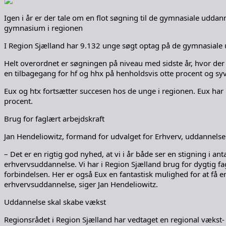
Igen i år er der tale om en flot søgning til de gymnasiale uddan
gymnasium i regionen
I Region Sjælland har 9.132 unge søgt optag på de gymnasiale u
Helt overordnet er søgningen på niveau med sidste år, hvor der
en tilbagegang for hf og hhx på henholdsvis otte procent og sy
Eux og htx fortsætter succesen hos de unge i regionen. Eux har
procent.
Brug for faglært arbejdskraft
Jan Hendeliowitz, formand for udvalget for Erhverv, uddannelse 
– Det er en rigtig god nyhed, at vi i år både ser en stigning i a
erhvervsuddannelse. Vi har i Region Sjælland brug for dygtig f
forbindelsen. Her er også Eux en fantastisk mulighed for at f
erhvervsuddannelse, siger Jan Hendeliowitz.
Uddannelse skal skabe vækst
Regionsrådet i Region Sjælland har vedtaget en regional vækst-