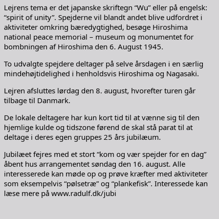
Lejrens tema er det japanske skriftegn “Wu” eller på engelsk:
“spirit of unity”. Spejderne vil blandt andet blive udfordret i
aktiviteter omkring bæredygtighed, besøge Hiroshima
national peace memorial – museum og monumentet for
bombningen af Hiroshima den 6. August 1945.
To udvalgte spejdere deltager på selve årsdagen i en særlig
mindehøjtidelighed i henholdsvis Hiroshima og Nagasaki.
Lejren afsluttes lørdag den 8. august, hvorefter turen går
tilbage til Danmark.
De lokale deltagere har kun kort tid til at vænne sig til den
hjemlige kulde og tidszone førend de skal stå parat til at
deltage i deres egen gruppes 25 års jubilæum.
Jubilæet fejres med et stort “kom og vær spejder for en dag”
åbent hus arrangementet søndag den 16. august. Alle
interesserede kan møde op og prøve kræfter med aktiviteter
som eksempelvis “pølsetræ” og “plankefisk”. Interessede kan
læse mere på www.radulf.dk/jubi