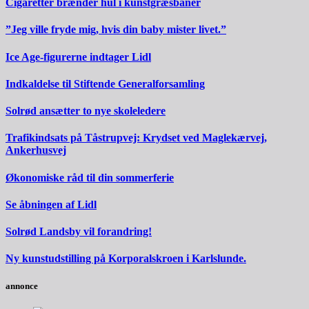
Cigaretter brænder hul i kunstgræsbaner
”Jeg ville fryde mig, hvis din baby mister livet.”
Ice Age-figurerne indtager Lidl
Indkaldelse til Stiftende Generalforsamling
Solrød ansætter to nye skoleledere
Trafikindsats på Tåstrupvej: Krydset ved Maglekærvej,
Ankerhusvej
Økonomiske råd til din sommerferie
Se åbningen af Lidl
Solrød Landsby vil forandring!
Ny kunstudstilling på Korporalskroen i Karlslunde.
annonce