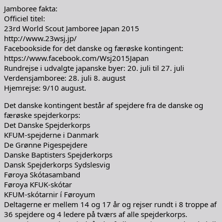
Jamboree fakta:
Officiel titel:
23rd World Scout Jamboree Japan 2015
http://www.23wsj.jp/
Facebookside for det danske og færøske kontingent:
https://www.facebook.com/Wsj2015Japan
Rundrejse i udvalgte japanske byer: 20. juli til 27. juli
Verdensjamboree: 28. juli 8. august
Hjemrejse: 9/10 august.
Det danske kontingent består af spejdere fra de danske og
færøske spejderkorps:
Det Danske Spejderkorps
KFUM-spejderne i Danmark
De Grønne Pigespejdere
Danske Baptisters Spejderkorps
Dansk Spejderkorps Sydslesvig
Føroya Skótasamband
Føroya KFUK-skótar
KFUM-skótarnir í Føroyum
Deltagerne er mellem 14 og 17 år og rejser rundt i 8 troppe af
36 spejdere og 4 ledere på tværs af alle spejderkorps.