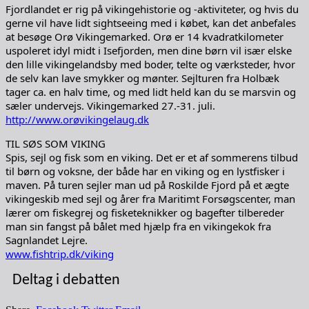
Fjordlandet er rig på vikingehistorie og -aktiviteter, og hvis du
gerne vil have lidt sightseeing med i købet, kan det anbefales
at besøge Orø Vikingemarked. Orø er 14 kvadratkilometer
uspoleret idyl midt i Isefjorden, men dine børn vil især elske
den lille vikingelandsby med boder, telte og værksteder, hvor
de selv kan lave smykker og mønter. Sejlturen fra Holbæk
tager ca. en halv time, og med lidt held kan du se marsvin og
sæler undervejs. Vikingemarked 27.-31. juli.
http://www.orøvikingelaug.dk
TIL SØS SOM VIKING
Spis, sejl og fisk som en viking. Det er et af sommerens tilbud
til børn og voksne, der både har en viking og en lystfisker i
maven. På turen sejler man ud på Roskilde Fjord på et ægte
vikingeskib med sejl og årer fra Maritimt Forsøgscenter, man
lærer om fiskegrej og fisketeknikker og bagefter tilbereder
man sin fangst på bålet med hjælp fra en vikingekok fra
Sagnlandet Lejre.
www.fishtrip.dk/viking
Deltag i debatten