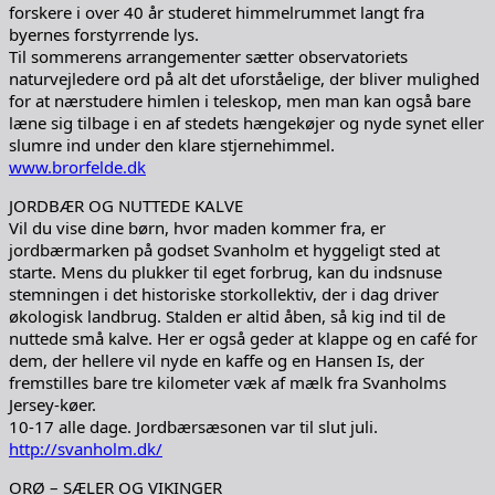
forskere i over 40 år studeret himmelrummet langt fra
byernes forstyrrende lys.
Til sommerens arrangementer sætter observatoriets
naturvejledere ord på alt det uforståelige, der bliver mulighed
for at nærstudere himlen i teleskop, men man kan også bare
læne sig tilbage i en af stedets hængekøjer og nyde synet eller
slumre ind under den klare stjernehimmel.
www.brorfelde.dk
JORDBÆR OG NUTTEDE KALVE
Vil du vise dine børn, hvor maden kommer fra, er
jordbærmarken på godset Svanholm et hyggeligt sted at
starte. Mens du plukker til eget forbrug, kan du indsnuse
stemningen i det historiske storkollektiv, der i dag driver
økologisk landbrug. Stalden er altid åben, så kig ind til de
nuttede små kalve. Her er også geder at klappe og en café for
dem, der hellere vil nyde en kaffe og en Hansen Is, der
fremstilles bare tre kilometer væk af mælk fra Svanholms
Jersey-køer.
10-17 alle dage. Jordbærsæsonen var til slut juli.
http://svanholm.dk/
ORØ – SÆLER OG VIKINGER