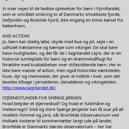
Vi viser vejen til de bedste oplevelser for børn i Fjordlandet,
som er området omkring to af Danmarks smukkeste fjorde,
Isefjorden og Roskilde Fjord, ikke engang en times kørsel fra
København.
AND ACTION!
Jo, børn kan stadig løbe, skyde med bue og pil, sejle i en
udhulet træstamme og kæmpe som vikinger. De skal bare
have muligheden, og det får de i Sagnlandet Lejre, der er en
historisk tumleplads for børn og en drømmeudflugt for
forældre med kvababbelser over stillesiddende børn. Her er
ikke bare masser af action, men også historiske værksteder,
huse, dyr og mennesker, der giver et indblik i livet, som det
levedes tilbage i jernalderen, stenalderen og vikingetiden.
http://www.sagnlandet.dk/
STJERNESTUNDER FOR SPØRGE JØRGEN
Hvad betyder et stjerneskud? Og hvad er fuldmåne og
meteorregn? Små og store Spørge Jørgener kan få svar på alt
imellem himmel og jord, når Brorfelde Observatorium ved
Holbæk inviterer til sommernætter langt ude på landet.
Brorfelde er Danmarks største observatorium – her har