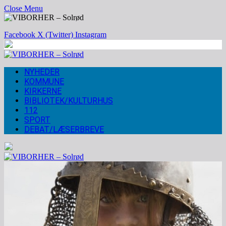
Close Menu
Facebook
X (Twitter)
Instagram
NYHEDER
KOMMUNE
KIRKERNE
BIBLIOTEK/KULTURHUS
112
SPORT
DEBAT/LÆSERBREVE