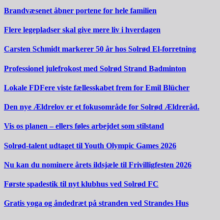
Brandvæsenet åbner portene for hele familien
Flere legepladser skal give mere liv i hverdagen
Carsten Schmidt markerer 50 år hos Solrød El-forretning
Professionel julefrokost med Solrød Strand Badminton
Lokale FDFere viste fællesskabet frem for Emil Blücher
Den nye Ældrelov er et fokusområde for Solrød Ældreråd.
Vis os planen – ellers føles arbejdet som stilstand
Solrød-talent udtaget til Youth Olympic Games 2026
Nu kan du nominere årets ildsjæle til Frivilligfesten 2026
Første spadestik til nyt klubhus ved Solrød FC
Gratis yoga og åndedræt på stranden ved Strandes Hus