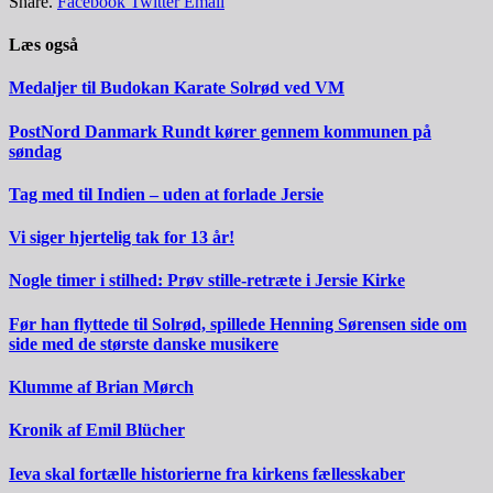
Share.
Facebook
Twitter
Email
Læs også
Medaljer til Budokan Karate Solrød ved VM
PostNord Danmark Rundt kører gennem kommunen på
søndag
Tag med til Indien – uden at forlade Jersie
Vi siger hjertelig tak for 13 år!
Nogle timer i stilhed: Prøv stille-retræte i Jersie Kirke
Før han flyttede til Solrød, spillede Henning Sørensen side om
side med de største danske musikere
Klumme af Brian Mørch
Kronik af Emil Blücher
Ieva skal fortælle historierne fra kirkens fællesskaber