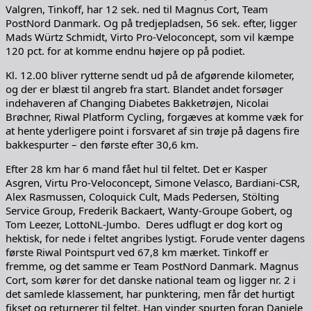
Valgren, Tinkoff, har 12 sek. ned til Magnus Cort, Team
PostNord Danmark. Og på tredjepladsen, 56 sek. efter, ligger
Mads Würtz Schmidt, Virto Pro-Veloconcept, som vil kæmpe
120 pct. for at komme endnu højere op på podiet.
Kl. 12.00 bliver rytterne sendt ud på de afgørende kilometer,
og der er blæst til angreb fra start. Blandet andet forsøger
indehaveren af Changing Diabetes Bakketrøjen, Nicolai
Brøchner, Riwal Platform Cycling, forgæves at komme væk for
at hente yderligere point i forsvaret af sin trøje på dagens fire
bakkespurter – den første efter 30,6 km.
Efter 28 km har 6 mand fået hul til feltet. Det er Kasper
Asgren, Virtu Pro-Veloconcept, Simone Velasco, Bardiani-CSR,
Alex Rasmussen, Coloquick Cult, Mads Pedersen, Stölting
Service Group, Frederik Backaert, Wanty-Groupe Gobert, og
Tom Leezer, LottoNL-Jumbo. Deres udflugt er dog kort og
hektisk, for nede i feltet angribes lystigt. Forude venter dagens
første Riwal Pointspurt ved 67,8 km mærket. Tinkoff er
fremme, og det samme er Team PostNord Danmark. Magnus
Cort, som kører for det danske national team og ligger nr. 2 i
det samlede klassement, har punktering, men får det hurtigt
fikset og returnerer til feltet. Han vinder spurten foran Daniele