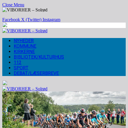
Close Menu
Facebook
X (Twitter)
Instagram
NYHEDER
KOMMUNE
KIRKERNE
BIBLIOTEK/KULTURHUS
112
SPORT
DEBAT/LÆSERBREVE