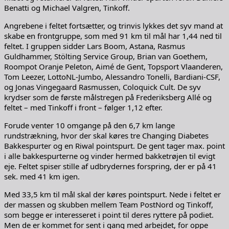
Benatti og Michael Valgren, Tinkoff.
Angrebene i feltet fortsætter, og trinvis lykkes det syv mand at
skabe en frontgruppe, som med 91 km til mål har 1,44 ned til
feltet. I gruppen sidder Lars Boom, Astana, Rasmus
Guldhammer, Stölting Service Group, Brian van Goethem,
Roompot Oranje Peleton, Aimé de Gent, Topsport Vlaanderen,
Tom Leezer, LottoNL-Jumbo, Alessandro Tonelli, Bardiani-CSF,
og Jonas Vingegaard Rasmussen, Coloquick Cult. De syv
krydser som de første målstregen på Frederiksberg Allé og
feltet – med Tinkoff i front – følger 1,12 efter.
Forude venter 10 omgange på den 6,7 km lange
rundstrækning, hvor der skal køres tre Changing Diabetes
Bakkespurter og en Riwal pointspurt. De gent tager max. point
i alle bakkespurterne og vinder hermed bakketrøjen til evigt
eje. Feltet spiser stille af udbrydernes forspring, der er på 41
sek. med 41 km igen.
Med 33,5 km til mål skal der køres pointspurt. Nede i feltet er
der massen og skubben mellem Team PostNord og Tinkoff,
som begge er interesseret i point til deres ryttere på podiet.
Men de er kommet for sent i gang med arbejdet, for oppe