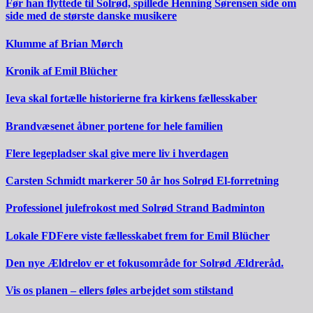
Før han flyttede til Solrød, spillede Henning Sørensen side om
side med de største danske musikere
Klumme af Brian Mørch
Kronik af Emil Blücher
Ieva skal fortælle historierne fra kirkens fællesskaber
Brandvæsenet åbner portene for hele familien
Flere legepladser skal give mere liv i hverdagen
Carsten Schmidt markerer 50 år hos Solrød El-forretning
Professionel julefrokost med Solrød Strand Badminton
Lokale FDFere viste fællesskabet frem for Emil Blücher
Den nye Ældrelov er et fokusområde for Solrød Ældreråd.
Vis os planen – ellers føles arbejdet som stilstand