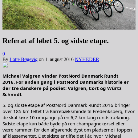
Referat af løbet 5. og sidste etape.
0
By
Lotte Bøgevig
on
1. august 2016
NYHEDER
Michael Valgren vinder PostNord Danmark Rundt
2016. For anden gang i PostNord Danmarks historie er
der tre danskere på podiet: Valgren, Cort og Würtz
Schmidt
5. og sidste etape af PostNord Danmark Rundt 2016 bringer
over 185 km feltet fra Karrebæksminde til Frederiksberg, hvor
de skal køre 10 omgange på en 6,7 km lang rundstrækning.
Sidste etape kan både byde på ren champagnekørsel eller
være rammen for den afgørende dyst om pladserne i toppen
af klassementet. Det sidste er tilfældet i år, hvor Michael