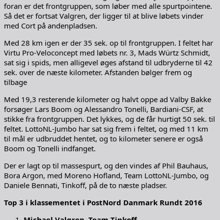
foran er det frontgruppen, som løber med alle spurtpointene.
Så det er fortsat Valgren, der ligger til at blive løbets vinder
med Cort på andenpladsen.
Med 28 km igen er der 35 sek. op til frontgruppen. I feltet har
Virtu Pro-Veloconcept med løbets nr. 3, Mads Würtz Schmidt,
sat sig i spids, men alligevel øges afstand til udbryderne til 42
sek. over de næste kilometer. Afstanden bølger frem og
tilbage
Med 19,3 resterende kilometer og halvt oppe ad Valby Bakke
forsøger Lars Boom og Alessandro Tonelli, Bardiani-CSF, at
stikke fra frontgruppen. Det lykkes, og de får hurtigt 50 sek. til
feltet. LottoNL-Jumbo har sat sig frem i feltet, og med 11 km
til mål er udbruddet hentet, og to kilometer senere er også
Boom og Tonelli indfanget.
Der er lagt op til massespurt, og den vindes af Phil Bauhaus,
Bora Argon, med Moreno Hofland, Team LottoNL-Jumbo, og
Daniele Bennati, Tinkoff, på de to næste pladser.
Top 3 i klassementet i PostNord Danmark Rundt 2016
Michael Valgren, Team Tinkoff