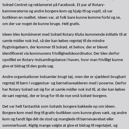
Solrød Centret og reklameret på Facebook. Et par af Rotary-
kammeraterne og andre borgere kom og hjalp til og vupti, så var
butikken en realitet. Ideen var, at folk bare kunne komme forbi og se,
om der var noget de kunne bruge. Helt gratis.
Ideen blev kombineret med Solrød Rotary Klubs kommende initiativ til at
samle midler nok ind, så der kan købes regntøj til de mindre
flygtningebørn, der kommer til Solrød, et behov, der er blevet
identificeret via kommunens frivillighedskoordinator. Der blev derfor
opstillet en Rotary-indsamlingsbøsse i haven, hvor man frivilligt kunne
give et bidrag til den gode sag.
Andre organisationer indsamler brugt tøj, men der er sjældent brugbart
regntøj til børn i vuggestue- og børnehavealderen med i poserne. Derfor
har Rotary Solrød sat sig for at samle midler nok ind til, at der kan købes
de sæt regntøj, der er brug for til de nye små Solrød-borgere.
Det var helt fantastisk som Solrøds borgere bakkede op om ideen.
Borgere kom med ting til gratis-butikken som kunne gives væk, og andre
kom og fandt lige dét de stod og manglede til børneværelset eller
sommerhuset. Rigtig mange valgte at give et bidrag til regntøjet, og