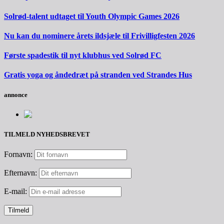
Solrød-talent udtaget til Youth Olympic Games 2026
Nu kan du nominere årets ildsjæle til Frivilligfesten 2026
Første spadestik til nyt klubhus ved Solrød FC
Gratis yoga og åndedræt på stranden ved Strandes Hus
annonce
TILMELD NYHEDSBREVET
Fornavn:
Efternavn:
E-mail: