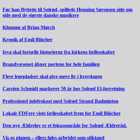
Før han flyttede til Solrød, spillede Henning Sørensen side om
side med de største danske musikere
Klumme af Brian Mørch
Kronik af Emil Blücher
Ieva skal fortælle historierne fra kirkens fællesskaber
Brandvæsenet åbner portene for hele familien
Flere legepladser skal give mere liv i hverdagen
Carsten Schmidt markerer 50 år hos Solrød El-forretning
Professionel julefrokost med Solrød Strand Badminton
Lokale FDFere viste fællesskabet frem for Emil Blücher
Den nye Ældrelov er et fokusområde for Solrød Ældreråd.
Vis os planen – ellers føles arbejdet som stilstand