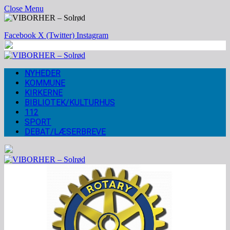
Close Menu
Facebook
X (Twitter)
Instagram
NYHEDER
KOMMUNE
KIRKERNE
BIBLIOTEK/KULTURHUS
112
SPORT
DEBAT/LÆSERBREVE