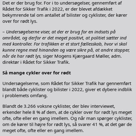
Det er der brug for. For i to undersøgelser, gennemført af
Rådet for Sikker Trafik i 2022, er der blevet afdækket
bekymrende tal om antallet af bilister og cyklister, der kører
over for rødt lys.
–
Undersøgelserne viser, at der er brug for en indsats på
området, og derfor er det meget positivt, at politiet sætter ind
med kontroller. For trafikken er et stort fællesskab, hvor vi skal
kunne regne med hinanden og være sikre på, at andre stopper,
når de har rødt lys,
siger Mogens Kjærgaard Møller, adm.
direktør i Rådet for Sikker Trafik.
Så mange cykler over for rødt
Undersøgelserne, som Rådet for Sikker Trafik har gennemført
blandt både cyklister og bilister i 2022, giver et dybere indblik
i problemets omfang.
Blandt de 3.266 voksne cyklister, der blev interviewet,
erkender hele 8 % af dem, at de cykler over for rødt lys meget
ofte, ofte eller en gang imellem. Og når man spørger cyklister,
om de kører til højre for rødt lys, så svarer 41 %, at det gør de
meget ofte, ofte eller en gang imellem.