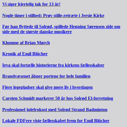
Vi siger hjertelig tak for 13 år!
Nogle timer i stilhed: Prøv stille-retræte i Jersie Kirke
Før han flyttede til Solrød, spillede Henning Sørensen side om
side med de største danske musikere
Klumme af Brian Mørch
Kronik af Emil Blücher
Ieva skal fortælle historierne fra kirkens fællesskaber
Brandvæsenet åbner portene for hele familien
Flere legepladser skal give mere liv i hverdagen
Carsten Schmidt markerer 50 år hos Solrød El-forretning
Professionel julefrokost med Solrød Strand Badminton
Lokale FDFere viste fællesskabet frem for Emil Blücher