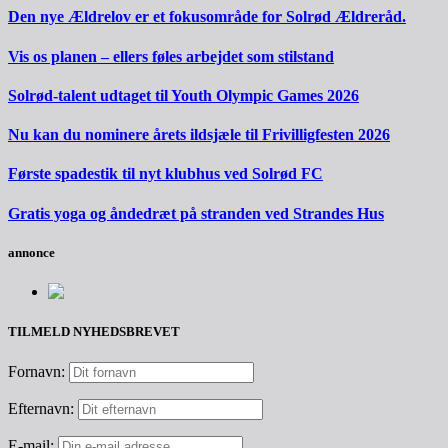
Den nye Ældrelov er et fokusområde for Solrød Ældreråd.
Vis os planen – ellers føles arbejdet som stilstand
Solrød-talent udtaget til Youth Olympic Games 2026
Nu kan du nominere årets ildsjæle til Frivilligfesten 2026
Første spadestik til nyt klubhus ved Solrød FC
Gratis yoga og åndedræt på stranden ved Strandes Hus
annonce
TILMELD NYHEDSBREVET
Fornavn:
Efternavn:
E-mail: