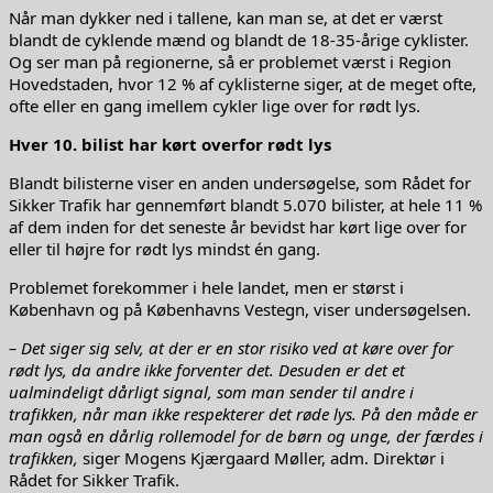
Når man dykker ned i tallene, kan man se, at det er værst
blandt de cyklende mænd og blandt de 18-35-årige cyklister.
Og ser man på regionerne, så er problemet værst i Region
Hovedstaden, hvor 12 % af cyklisterne siger, at de meget ofte,
ofte eller en gang imellem cykler lige over for rødt lys.
Hver 10. bilist har kørt overfor rødt lys
Blandt bilisterne viser en anden undersøgelse, som Rådet for
Sikker Trafik har gennemført blandt 5.070 bilister, at hele 11 %
af dem inden for det seneste år bevidst har kørt lige over for
eller til højre for rødt lys mindst én gang.
Problemet forekommer i hele landet, men er størst i
København og på Københavns Vestegn, viser undersøgelsen.
– Det siger sig selv, at der er en stor risiko ved at køre over for
rødt lys, da andre ikke forventer det. Desuden er det et
ualmindeligt dårligt signal, som man sender til andre i
trafikken, når man ikke respekterer det røde lys. På den måde er
man også en dårlig rollemodel for de børn og unge, der færdes i
trafikken,
siger Mogens Kjærgaard Møller, adm. Direktør i
Rådet for Sikker Trafik.