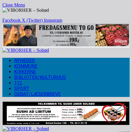
Close Menu
Facebook
X (Twitter)
Instagram
NYHEDER
KOMMUNE
KIRKERNE
BIBLIOTEK/KULTURHUS
112
SPORT
DEBAT/LÆSERBREVE