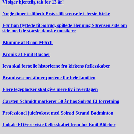
Vi siger hjertelig tak for 13 år!
Nogle timer i stilhed: Prøv stille-retræte i Jersie Kirke
Før han flyttede til Solrød, spillede Henning Sørensen side om
side med de største danske musikere
Klumme af Brian Mørch
Kronik af Emil Blücher
Ieva skal fortælle historierne fra kirkens fællesskaber
Brandvæsenet åbner portene for hele familien
Flere legepladser skal give mere liv i hverdagen
Carsten Schmidt markerer 50 år hos Solrød El-forretning
Professionel julefrokost med Solrød Strand Badminton
Lokale FDFere viste fællesskabet frem for Emil Blücher