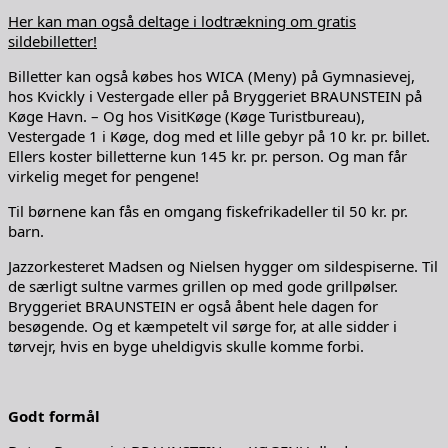
Her kan man også deltage i lodtrækning om gratis
sildebilletter!
Billetter kan også købes hos WICA (Meny) på Gymnasievej,
hos Kvickly i Vestergade eller på Bryggeriet BRAUNSTEIN på
Køge Havn. – Og hos VisitKøge (Køge Turistbureau),
Vestergade 1 i Køge, dog med et lille gebyr på 10 kr. pr. billet.
Ellers koster billetterne kun 145 kr. pr. person. Og man får
virkelig meget for pengene!
Til børnene kan fås en omgang fiskefrikadeller til 50 kr. pr.
barn.
Jazzorkesteret Madsen og Nielsen hygger om sildespiserne. Til
de særligt sultne varmes grillen op med gode grillpølser.
Bryggeriet BRAUNSTEIN er også åbent hele dagen for
besøgende. Og et kæmpetelt vil sørge for, at alle sidder i
tørvejr, hvis en byge uheldigvis skulle komme forbi.
Godt formål