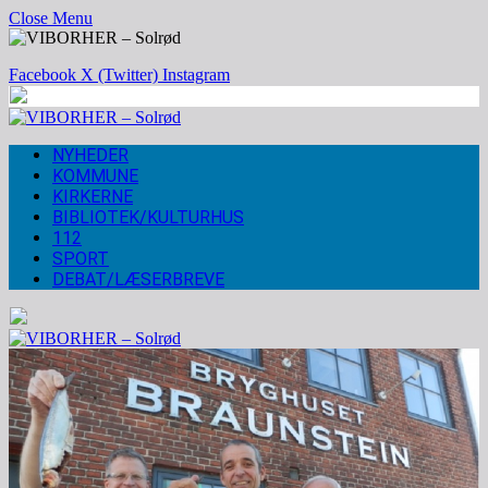
Close Menu
Facebook
X (Twitter)
Instagram
NYHEDER
KOMMUNE
KIRKERNE
BIBLIOTEK/KULTURHUS
112
SPORT
DEBAT/LÆSERBREVE