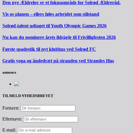
Den nye Ældrelov er et fokusområde for Solrød Ældreråd.
Vis os planen – ellers føles arbejdet som stilstand
Solrød-talent udtaget til Youth Olympic Games 2026
Nu kan du nominere årets ildsjæle til Frivilligfesten 2026
Første spadestik til nyt klubhus ved Solrød FC
Gratis yoga og åndedræt på stranden ved Strandes Hus
annonce
TILMELD NYHEDSBREVET
Fornavn:
Efternavn:
E-mail: