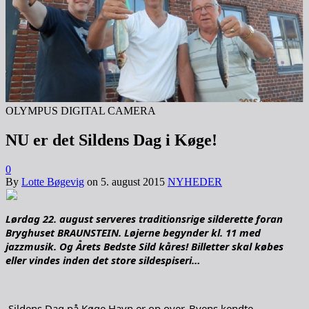
OLYMPUS DIGITAL CAMERA
NU er det Sildens Dag i Køge!
0
By
Lotte Bøgevig
on
5. august 2015
NYHEDER
Lørdag 22. august serveres traditionsrige silderette foran
Bryghuset BRAUNSTEIN. Løjerne begynder kl. 11 med
jazzmusik. Og Årets Bedste Sild kåres! Billetter skal købes
eller vindes inden det store sildespiseri…
Sildens Dag på Køge Havn er op over. Byens kendte