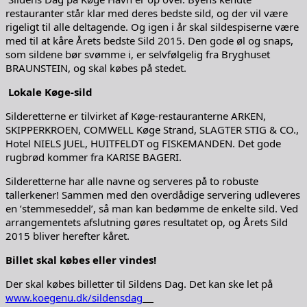
restauranter står klar med deres bedste sild, og der vil være
rigeligt til alle deltagende. Og igen i år skal sildespiserne være
med til at kåre Årets bedste Sild 2015. Den gode øl og snaps,
som sildene bør svømme i, er selvfølgelig fra Bryghuset
BRAUNSTEIN, og skal købes på stedet.
Lokale Køge-sild
Silderetterne er tilvirket af Køge-restauranterne ARKEN,
SKIPPERKROEN, COMWELL Køge Strand, SLAGTER STIG & CO.,
Hotel NIELS JUEL, HUITFELDT og FISKEMANDEN. Det gode
rugbrød kommer fra KARISE BAGERI.
Silderetterne har alle navne og serveres på to robuste
tallerkener! Sammen med den overdådige servering udleveres
en ’stemmeseddel’, så man kan bedømme de enkelte sild. Ved
arrangementets afslutning gøres resultatet op, og Årets Sild
2015 bliver herefter kåret.
Billet skal købes eller vindes!
Der skal købes billetter til Sildens Dag. Det kan ske let på
www.koegenu.dk/sildensdag