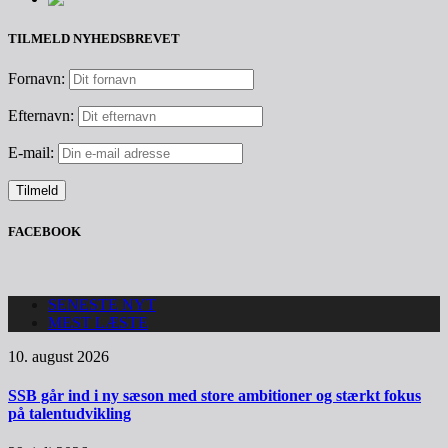
TILMELD NYHEDSBREVET
Fornavn:
Efternavn:
E-mail:
FACEBOOK
SENESTE NYT
MEST LÆSTE
10. august 2026
SSB går ind i ny sæson med store ambitioner og stærkt fokus
på talentudvikling