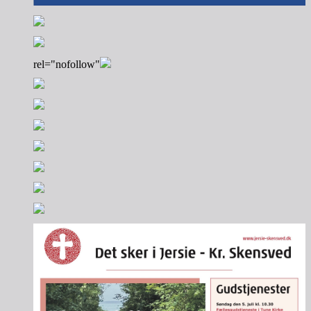
rel="nofollow"