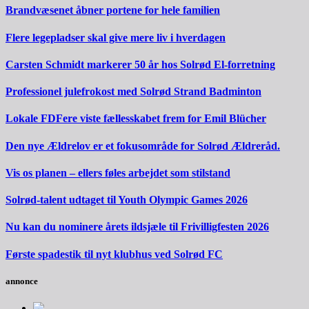
Brandvæsenet åbner portene for hele familien
Flere legepladser skal give mere liv i hverdagen
Carsten Schmidt markerer 50 år hos Solrød El-forretning
Professionel julefrokost med Solrød Strand Badminton
Lokale FDFere viste fællesskabet frem for Emil Blücher
Den nye Ældrelov er et fokusområde for Solrød Ældreråd.
Vis os planen – ellers føles arbejdet som stilstand
Solrød-talent udtaget til Youth Olympic Games 2026
Nu kan du nominere årets ildsjæle til Frivilligfesten 2026
Første spadestik til nyt klubhus ved Solrød FC
annonce