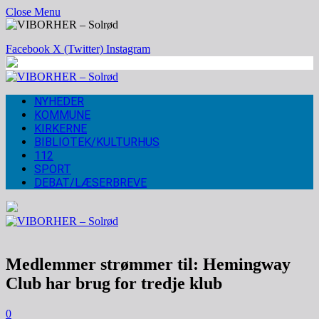
Close Menu
Facebook
X (Twitter)
Instagram
NYHEDER
KOMMUNE
KIRKERNE
BIBLIOTEK/KULTURHUS
112
SPORT
DEBAT/LÆSERBREVE
Medlemmer strømmer til: Hemingway
Club har brug for tredje klub
0