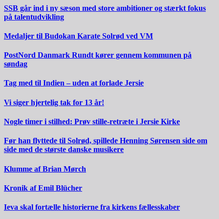
SSB går ind i ny sæson med store ambitioner og stærkt fokus
på talentudvikling
Medaljer til Budokan Karate Solrød ved VM
PostNord Danmark Rundt kører gennem kommunen på
søndag
Tag med til Indien – uden at forlade Jersie
Vi siger hjertelig tak for 13 år!
Nogle timer i stilhed: Prøv stille-retræte i Jersie Kirke
Før han flyttede til Solrød, spillede Henning Sørensen side om
side med de største danske musikere
Klumme af Brian Mørch
Kronik af Emil Blücher
Ieva skal fortælle historierne fra kirkens fællesskaber