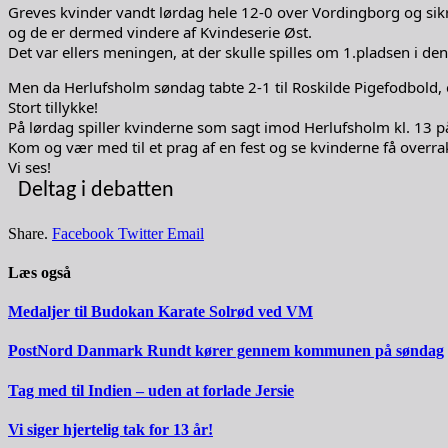
Greves kvinder vandt lørdag hele 12-0 over Vordingborg og sikre
og de er dermed vindere af Kvindeserie Øst.
Det var ellers meningen, at der skulle spilles om 1.pladsen i
Men da Herlufsholm søndag tabte 2-1 til Roskilde Pigefodbold, 
Stort tillykke!
På lørdag spiller kvinderne som sagt imod Herlufsholm kl. 13 p
Kom og vær med til et prag af en fest og se kvinderne få overra
Vi ses!
Deltag i debatten
Share.
Facebook
Twitter
Email
Læs også
Medaljer til Budokan Karate Solrød ved VM
PostNord Danmark Rundt kører gennem kommunen på søndag
Tag med til Indien – uden at forlade Jersie
Vi siger hjertelig tak for 13 år!