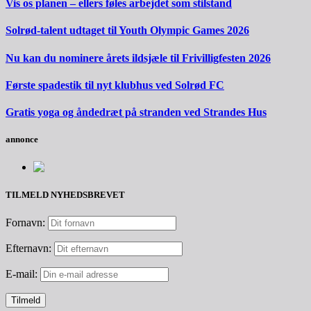
Vis os planen – ellers føles arbejdet som stilstand
Solrød-talent udtaget til Youth Olympic Games 2026
Nu kan du nominere årets ildsjæle til Frivilligfesten 2026
Første spadestik til nyt klubhus ved Solrød FC
Gratis yoga og åndedræt på stranden ved Strandes Hus
annonce
TILMELD NYHEDSBREVET
Fornavn:
Efternavn:
E-mail: