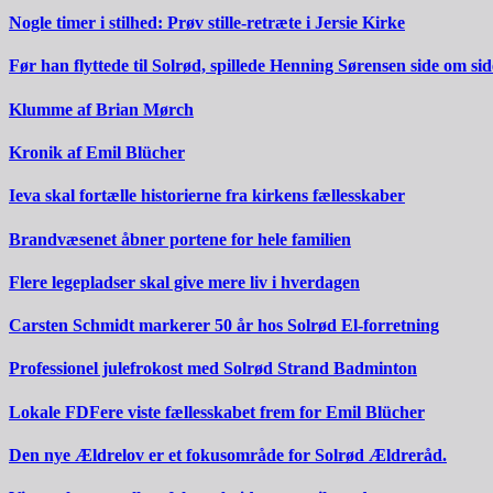
Nogle timer i stilhed: Prøv stille-retræte i Jersie Kirke
Før han flyttede til Solrød, spillede Henning Sørensen side om s
Klumme af Brian Mørch
Kronik af Emil Blücher
Ieva skal fortælle historierne fra kirkens fællesskaber
Brandvæsenet åbner portene for hele familien
Flere legepladser skal give mere liv i hverdagen
Carsten Schmidt markerer 50 år hos Solrød El-forretning
Professionel julefrokost med Solrød Strand Badminton
Lokale FDFere viste fællesskabet frem for Emil Blücher
Den nye Ældrelov er et fokusområde for Solrød Ældreråd.