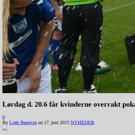
Lørdag d. 20.6 får kvinderne overrakt pok
0
By
Lotte Bøgevig
on
17. juni 2015
NYHEDER