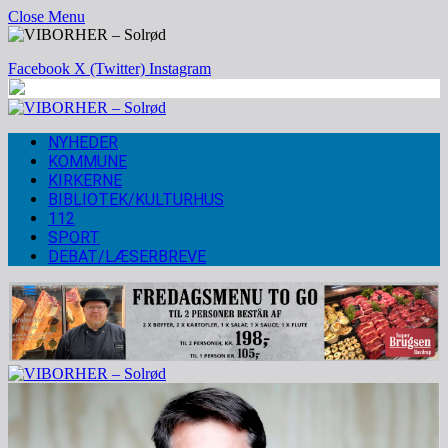
Close Menu
Facebook
X (Twitter)
Instagram
NYHEDER
KOMMUNE
KIRKERNE
BIBLIOTEK/KULTURHUS
112
SPORT
DEBAT/LÆSERBREVE