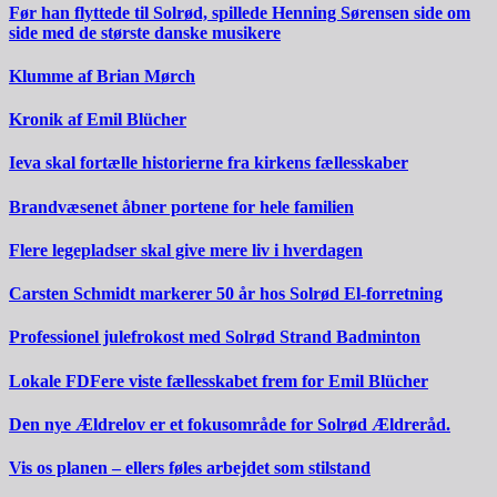
Før han flyttede til Solrød, spillede Henning Sørensen side om
side med de største danske musikere
Klumme af Brian Mørch
Kronik af Emil Blücher
Ieva skal fortælle historierne fra kirkens fællesskaber
Brandvæsenet åbner portene for hele familien
Flere legepladser skal give mere liv i hverdagen
Carsten Schmidt markerer 50 år hos Solrød El-forretning
Professionel julefrokost med Solrød Strand Badminton
Lokale FDFere viste fællesskabet frem for Emil Blücher
Den nye Ældrelov er et fokusområde for Solrød Ældreråd.
Vis os planen – ellers føles arbejdet som stilstand