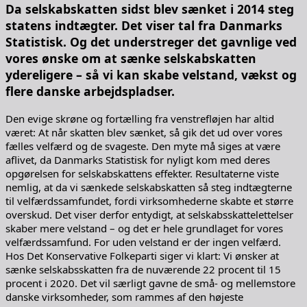
Da selskabskatten sidst blev sænket i 2014 steg
statens indtægter. Det viser tal fra Danmarks
Statistisk. Og det understreger det gavnlige ved
vores ønske om at sænke selskabskatten
ydereligere – så vi kan skabe velstand, vækst og
flere danske arbejdspladser.
Den evige skrøne og fortælling fra venstrefløjen har altid
været: At når skatten blev sænket, så gik det ud over vores
fælles velfærd og de svageste. Den myte må siges at være
aflivet, da Danmarks Statistisk for nyligt kom med deres
opgørelsen for selskabskattens effekter. Resultaterne viste
nemlig, at da vi sænkede selskabskatten så steg indtægterne
til velfærdssamfundet, fordi virksomhederne skabte et større
overskud. Det viser derfor entydigt, at selskabsskattelettelser
skaber mere velstand – og det er hele grundlaget for vores
velfærdssamfund. For uden velstand er der ingen velfærd.
Hos Det Konservative Folkeparti siger vi klart: Vi ønsker at
sænke selskabsskatten fra de nuværende 22 procent til 15
procent i 2020. Det vil særligt gavne de små- og mellemstore
danske virksomheder, som rammes af den højeste