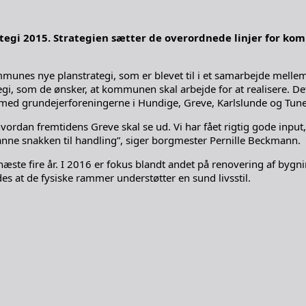
egi 2015. Strategien sætter de overordnede linjer for kom
mmunes nye planstrategi, som er blevet til i et samarbejde melle
trategi, som de ønsker, at kommunen skal arbejde for at realiser
ed grundejerforeningerne i Hundige, Greve, Karlslunde og Tune
ordan fremtidens Greve skal se ud. Vi har fået rigtig gode input, 
danne snakken til handling”, siger borgmester Pernille Beckmann.
næste fire år. I 2016 er fokus blandt andet på renovering af bygni
es at de fysiske rammer understøtter en sund livsstil.