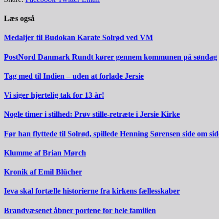
Læs også
Medaljer til Budokan Karate Solrød ved VM
PostNord Danmark Rundt kører gennem kommunen på søndag
Tag med til Indien – uden at forlade Jersie
Vi siger hjertelig tak for 13 år!
Nogle timer i stilhed: Prøv stille-retræte i Jersie Kirke
Før han flyttede til Solrød, spillede Henning Sørensen side om s
Klumme af Brian Mørch
Kronik af Emil Blücher
Ieva skal fortælle historierne fra kirkens fællesskaber
Brandvæsenet åbner portene for hele familien