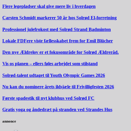
Flere legepladser skal give mere liv i hverdagen
Carsten Schmidt markerer 50 år hos Solrød El-forretning
Professionel julefrokost med Solrød Strand Badminton
Lokale FDFere viste fællesskabet frem for Emil Blücher
Den nye Ældrelov er et fokusområde for Solrød Ældreråd.
Vis os planen – ellers føles arbejdet som stilstand
Solrød-talent udtaget til Youth Olympic Games 2026
Nu kan du nominere årets ildsjæle til Frivilligfesten 2026
Første spadestik til nyt klubhus ved Solrød FC
Gratis yoga og åndedræt på stranden ved Strandes Hus
annonce