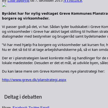
By
Lotte Bøgevig
on
7. december 2015
NYHEDER
Byrådet har for nylig vedtaget Greve Kommunes Planstrat
borgere og virksomheder.
Vi passer godt på det, vi har. Sådan lyder budskabet i Greve Ko
og virksomheder i Greve har aktivt taget stilling til hvilken s
dialogmøder med bestyrelser og brugerråd samt bydelsmøder m
”Vi har med hjælp fra borgere og virksomheder sat kursen for, hv
Nu er det så tid til at tage arbejdshandskerne på, så vi kan om
Der er i planstrategien lavet konkrete mål og handlinger for de 
lokale mødesteder. Desuden er det et mål, at udvikle byen, såled
Du kan læse mere om Greve Kommunes nye planstrategi her:
http://www.greve.dk/planstrategi.aspx
Deltag i debatten
Share.
Facebook
Twitter
Email