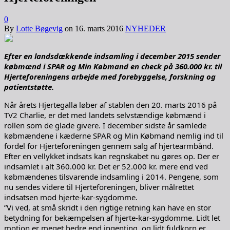
0
By
Lotte Bøgevig
on
16. marts 2016
NYHEDER
Efter en landsdækkende indsamling i december 2015 sender
købmænd i SPAR og Min Købmand en check på 360.000 kr. til
Hjerteforeningens arbejde med forebyggelse, forskning og
patientstøtte.
Når årets Hjertegalla løber af stablen den 20. marts 2016 på
TV2 Charlie, er det med landets selvstændige købmænd i
rollen som de glade givere. I december sidste år samlede
købmændene i kæderne SPAR og Min Købmand nemlig ind til
fordel for Hjerteforeningen gennem salg af hjertearmbånd.
Efter en vellykket indsats kan regnskabet nu gøres op. Der er
indsamlet i alt 360.000 kr. Det er 52.000 kr. mere end ved
købmændenes tilsvarende indsamling i 2014. Pengene, som
nu sendes videre til Hjerteforeningen, bliver målrettet
indsatsen mod hjerte-kar-sygdomme.
”Vi ved, at små skridt i den rigtige retning kan have en stor
betydning for bekæmpelsen af hjerte-kar-sygdomme. Lidt let
motion er meget bedre end ingenting, og lidt fuldkorn er