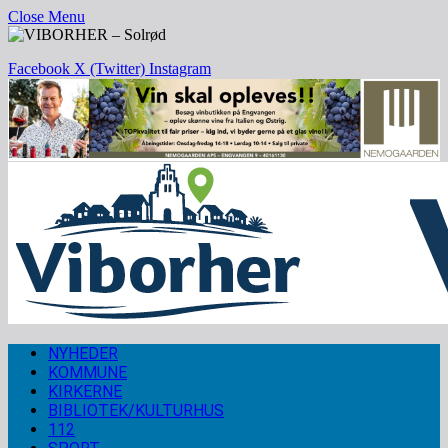
Close Menu
Facebook
X (Twitter)
Instagram
NYHEDER
KOMMUNE
KIRKERNE
BIBLIOTEK/KULTURHUS
112