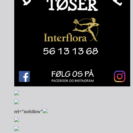
rel="nofollow"