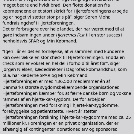
meget bedre end hvidt brød. Den flotte donation fra
købmændene er et stort skridt for Hjerteforeningens arbejde
og er noget vi sætter stor pris på”, siger Søren Mohr,
fundraisingchef i Hjerteforeningen.
Det er forbrugere over hele landet, der har været med til at
gøre indsamlingen under
Hjerternes Fest
til en stor succes i
henholdsvis SPAR og Min Købmand.
”Igen i år er det en fornøjelse, at vi sammen med kunderne
kan overrække en stor check til Hjerteforeningen. Endda en
check som er vokset en hel del i forhold til året før”, siger
Jørgen Nielsen, kædedirektør i Dagrofas købmandshus, som
bl.a. har kæderne SPAR og Min Købmand.
Hjerteforeningen er med 136.500 medlemmer én af
Danmarks største sygdomsbekæmpende organisationer.
Hjerteforeningen kæmper for, at færre danske børn og voksne
rammes af en hjerte-kar-sygdom. Derfor arbejder
Hjerteforeningen med forskning i hjerte-kar-sygdomme,
forebyggelse og patientstøtte. Hvert år støtter
Hjerteforeningen forskning i hjerte-kar-sygdomme med ca. 25
millioner kr. Foreningen er en privat organisation, der er
afhængig af kontingenter, donationer, arv og sponsorer.