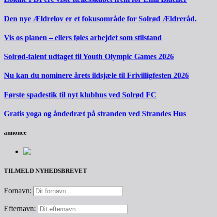
Den nye Ældrelov er et fokusområde for Solrød Ældreråd.
Vis os planen – ellers føles arbejdet som stilstand
Solrød-talent udtaget til Youth Olympic Games 2026
Nu kan du nominere årets ildsjæle til Frivilligfesten 2026
Første spadestik til nyt klubhus ved Solrød FC
Gratis yoga og åndedræt på stranden ved Strandes Hus
annonce
TILMELD NYHEDSBREVET
Fornavn:
Efternavn: