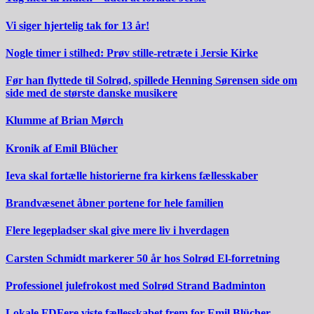
Vi siger hjertelig tak for 13 år!
Nogle timer i stilhed: Prøv stille-retræte i Jersie Kirke
Før han flyttede til Solrød, spillede Henning Sørensen side om
side med de største danske musikere
Klumme af Brian Mørch
Kronik af Emil Blücher
Ieva skal fortælle historierne fra kirkens fællesskaber
Brandvæsenet åbner portene for hele familien
Flere legepladser skal give mere liv i hverdagen
Carsten Schmidt markerer 50 år hos Solrød El-forretning
Professionel julefrokost med Solrød Strand Badminton
Lokale FDFere viste fællesskabet frem for Emil Blücher