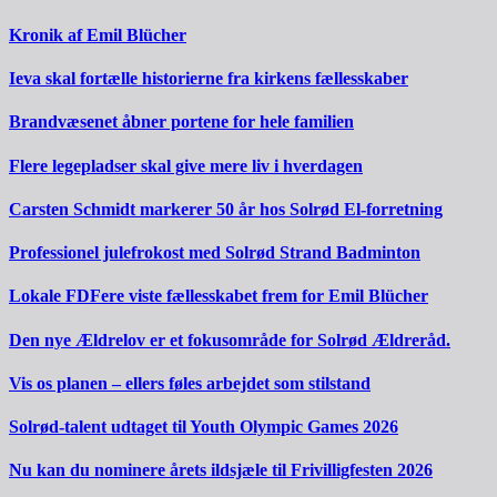
Kronik af Emil Blücher
Ieva skal fortælle historierne fra kirkens fællesskaber
Brandvæsenet åbner portene for hele familien
Flere legepladser skal give mere liv i hverdagen
Carsten Schmidt markerer 50 år hos Solrød El-forretning
Professionel julefrokost med Solrød Strand Badminton
Lokale FDFere viste fællesskabet frem for Emil Blücher
Den nye Ældrelov er et fokusområde for Solrød Ældreråd.
Vis os planen – ellers føles arbejdet som stilstand
Solrød-talent udtaget til Youth Olympic Games 2026
Nu kan du nominere årets ildsjæle til Frivilligfesten 2026