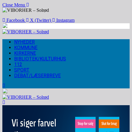
Close Menu
Facebook
X (Twitter)
Instagram
NYHEDER
KOMMUNE
KIRKERNE
BIBLIOTEK/KULTURHUS
112
SPORT
DEBAT/LÆSERBREVE