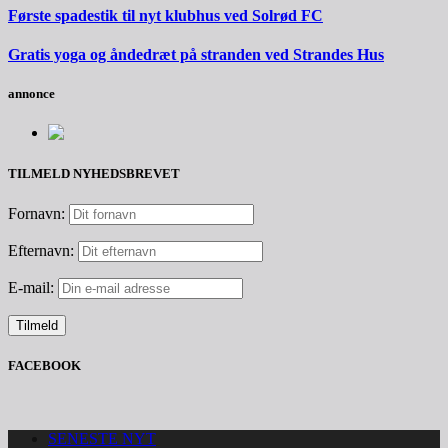
Første spadestik til nyt klubhus ved Solrød FC
Gratis yoga og åndedræt på stranden ved Strandes Hus
annonce
TILMELD NYHEDSBREVET
Fornavn:
Efternavn:
E-mail:
FACEBOOK
SENESTE NYT