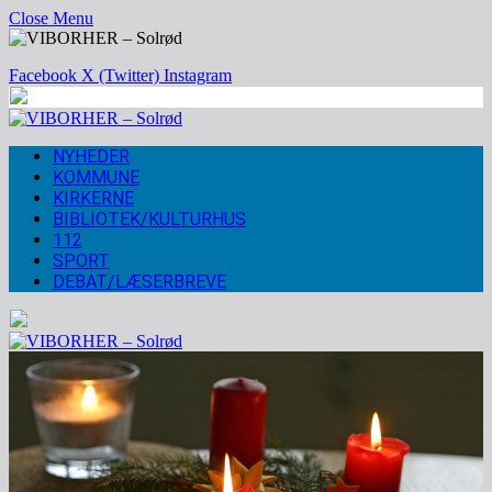
Close Menu
Facebook
X (Twitter)
Instagram
NYHEDER
KOMMUNE
KIRKERNE
BIBLIOTEK/KULTURHUS
112
SPORT
DEBAT/LÆSERBREVE