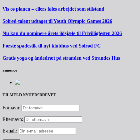
Vis os planen – ellers føles arbejdet som stilstand
Solrød-talent udtaget til Youth Olympic Games 2026
Nu kan du nominere årets ildsjæle til Frivilligfesten 2026
Første spadestik til nyt klubhus ved Solrød FC
Gratis yoga og åndedræt på stranden ved Strandes Hus
annonce
TILMELD NYHEDSBREVET
Fornavn:
Efternavn:
E-mail: