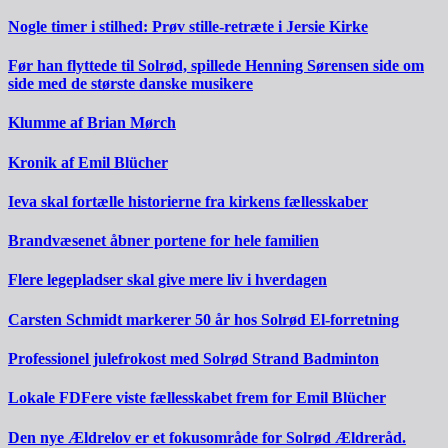
Nogle timer i stilhed: Prøv stille-retræte i Jersie Kirke
Før han flyttede til Solrød, spillede Henning Sørensen side om
side med de største danske musikere
Klumme af Brian Mørch
Kronik af Emil Blücher
Ieva skal fortælle historierne fra kirkens fællesskaber
Brandvæsenet åbner portene for hele familien
Flere legepladser skal give mere liv i hverdagen
Carsten Schmidt markerer 50 år hos Solrød El-forretning
Professionel julefrokost med Solrød Strand Badminton
Lokale FDFere viste fællesskabet frem for Emil Blücher
Den nye Ældrelov er et fokusområde for Solrød Ældreråd.