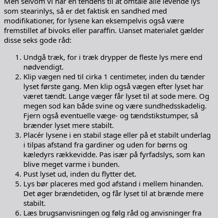
Men selvom vi har en tendens til at omtale alle levende lys
som stearinlys, så er det faktisk en sandhed med
modifikationer, for lysene kan eksempelvis også være
fremstillet af bivoks eller paraffin. Uanset materialet gælder
disse seks gode råd:
Undgå træk, for i træk drypper de fleste lys mere end
nødvendigt.
Klip vægen ned til cirka 1 centimeter, inden du tænder
lyset første gang. Men klip også vægen efter lyset har
været tændt. Lange væger får lyset til at sode mere. Og
megen sod kan både svine og være sundhedsskadelig.
Fjern også eventuelle væge- og tændstikstumper, så
brænder lyset mere stabilt.
Placér lysene i en stabil stage eller på et stabilt underlag
i tilpas afstand fra gardiner og uden for børns og
kæledyrs rækkevidde. Pas især på fyrfadslys, som kan
blive meget varme i bunden.
Pust lyset ud, inden du flytter det.
Lys bør placeres med god afstand i mellem hinanden.
Det øger brændetiden, og får lyset til at brænde mere
stabilt.
Læs brugsanvisningen og følg råd og anvisninger fra