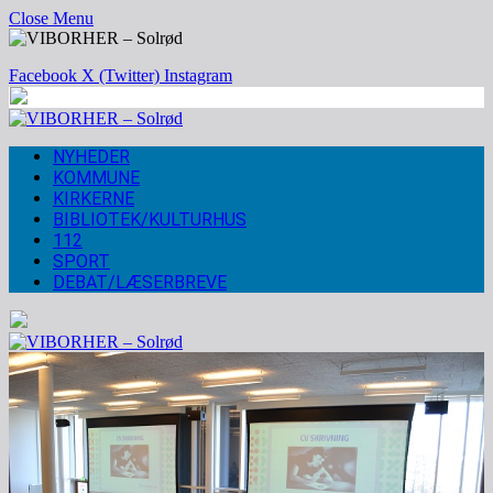
Close Menu
Facebook
X (Twitter)
Instagram
NYHEDER
KOMMUNE
KIRKERNE
BIBLIOTEK/KULTURHUS
112
SPORT
DEBAT/LÆSERBREVE