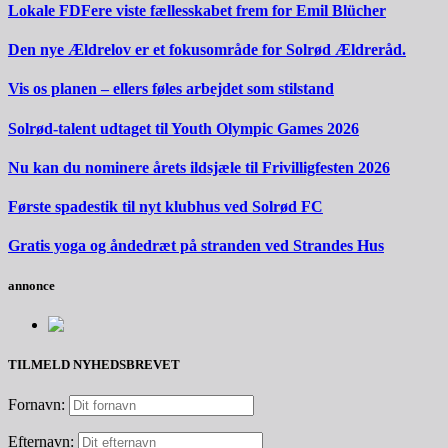
Lokale FDFere viste fællesskabet frem for Emil Blücher
Den nye Ældrelov er et fokusområde for Solrød Ældreråd.
Vis os planen – ellers føles arbejdet som stilstand
Solrød-talent udtaget til Youth Olympic Games 2026
Nu kan du nominere årets ildsjæle til Frivilligfesten 2026
Første spadestik til nyt klubhus ved Solrød FC
Gratis yoga og åndedræt på stranden ved Strandes Hus
annonce
TILMELD NYHEDSBREVET
Fornavn:
Efternavn: