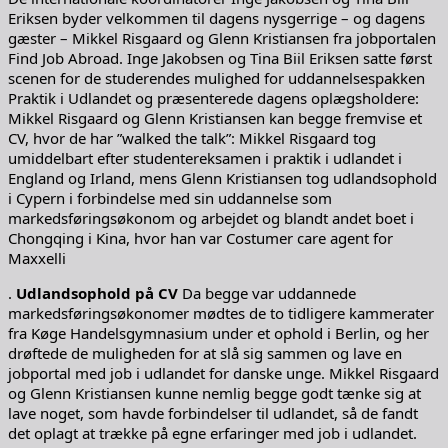
Eriksen byder velkommen til dagens nysgerrige – og dagens
gæster – Mikkel Risgaard og Glenn Kristiansen fra jobportalen
Find Job Abroad. Inge Jakobsen og Tina Biil Eriksen satte først
scenen for de studerendes mulighed for uddannelsespakken
Praktik i Udlandet og præsenterede dagens oplægsholdere:
Mikkel Risgaard og Glenn Kristiansen kan begge fremvise et
CV, hvor de har ”walked the talk”: Mikkel Risgaard tog
umiddelbart efter studentereksamen i praktik i udlandet i
England og Irland, mens Glenn Kristiansen tog udlandsophold
i Cypern i forbindelse med sin uddannelse som
markedsføringsøkonom og arbejdet og blandt andet boet i
Chongqing i Kina, hvor han var Costumer care agent for
Maxxelli
.
Udlandsophold på CV
Da begge var uddannede
markedsføringsøkonomer mødtes de to tidligere kammerater
fra Køge Handelsgymnasium under et ophold i Berlin, og her
drøftede de muligheden for at slå sig sammen og lave en
jobportal med job i udlandet for danske unge. Mikkel Risgaard
og Glenn Kristiansen kunne nemlig begge godt tænke sig at
lave noget, som havde forbindelser til udlandet, så de fandt
det oplagt at trække på egne erfaringer med job i udlandet.