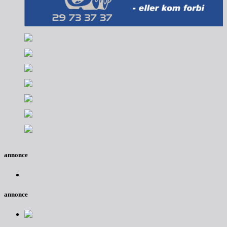
annonce
annonce