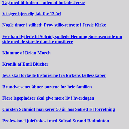
Tag med til Indien – uden at forlade Jersie
Vi siger hjertelig tak for 13 år!
Nogle timer i stilhed: Prøv stille-retræte i Jersie Kirke
Før han flyttede til Solrød, spillede Henning Sørensen side om
side med de største danske musikere
Klumme af Brian Mørch
Kronik af Emil Blücher
Ieva skal fortælle historierne fra kirkens fællesskaber
Brandvæsenet åbner portene for hele familien
Flere legepladser skal give mere liv i hverdagen
Carsten Schmidt markerer 50 år hos Solrød El-forretning
Professionel julefrokost med Solrød Strand Badminton