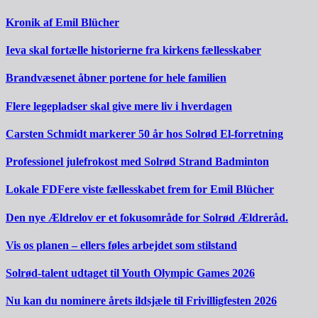
Kronik af Emil Blücher
Ieva skal fortælle historierne fra kirkens fællesskaber
Brandvæsenet åbner portene for hele familien
Flere legepladser skal give mere liv i hverdagen
Carsten Schmidt markerer 50 år hos Solrød El-forretning
Professionel julefrokost med Solrød Strand Badminton
Lokale FDFere viste fællesskabet frem for Emil Blücher
Den nye Ældrelov er et fokusområde for Solrød Ældreråd.
Vis os planen – ellers føles arbejdet som stilstand
Solrød-talent udtaget til Youth Olympic Games 2026
Nu kan du nominere årets ildsjæle til Frivilligfesten 2026