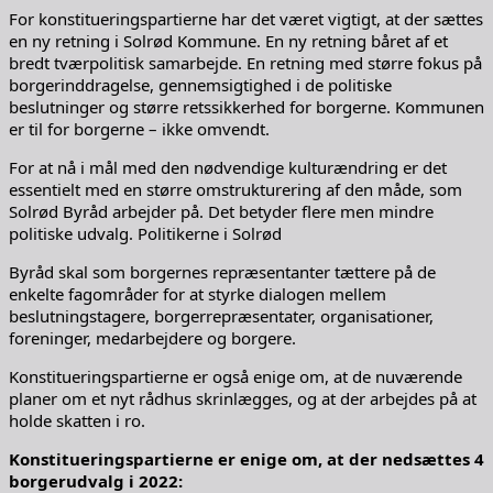
For konstitueringspartierne har det været vigtigt, at der sættes
en ny retning i Solrød Kommune. En ny retning båret af et
bredt tværpolitisk samarbejde. En retning med større fokus på
borgerinddragelse, gennemsigtighed i de politiske
beslutninger og større retssikkerhed for borgerne. Kommunen
er til for borgerne – ikke omvendt.
For at nå i mål med den nødvendige kulturændring er det
essentielt med en større omstrukturering af den måde, som
Solrød Byråd arbejder på. Det betyder flere men mindre
politiske udvalg. Politikerne i Solrød
Byråd skal som borgernes repræsentanter tættere på de
enkelte fagområder for at styrke dialogen mellem
beslutningstagere, borgerrepræsentater, organisationer,
foreninger, medarbejdere og borgere.
Konstitueringspartierne er også enige om, at de nuværende
planer om et nyt rådhus skrinlægges, og at der arbejdes på at
holde skatten i ro.
Konstitueringspartierne er enige om, at der nedsættes 4
borgerudvalg i 2022: