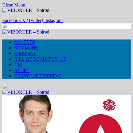
Close Menu
Facebook
X (Twitter)
Instagram
NYHEDER
KOMMUNE
KIRKERNE
BIBLIOTEK/KULTURHUS
112
SPORT
DEBAT/LÆSERBREVE