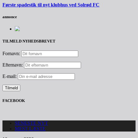
Første spadestik til nyt klubhus ved Solrød FC
annonce
TILMELD NYHEDSBREVET
Fornavn:
Efternavn:
E-mail:
FACEBOOK
SENESTE NYT
MEST LÆSTE