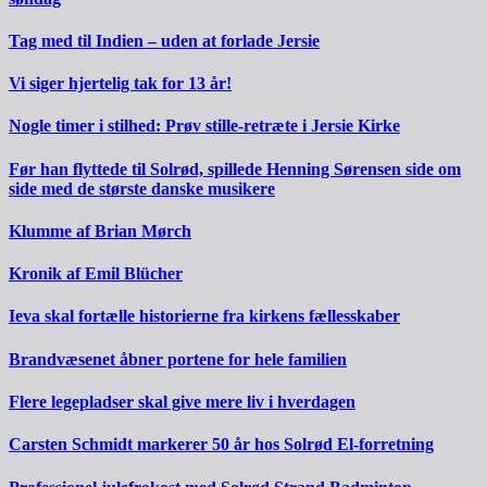
Tag med til Indien – uden at forlade Jersie
Vi siger hjertelig tak for 13 år!
Nogle timer i stilhed: Prøv stille-retræte i Jersie Kirke
Før han flyttede til Solrød, spillede Henning Sørensen side om
side med de største danske musikere
Klumme af Brian Mørch
Kronik af Emil Blücher
Ieva skal fortælle historierne fra kirkens fællesskaber
Brandvæsenet åbner portene for hele familien
Flere legepladser skal give mere liv i hverdagen
Carsten Schmidt markerer 50 år hos Solrød El-forretning