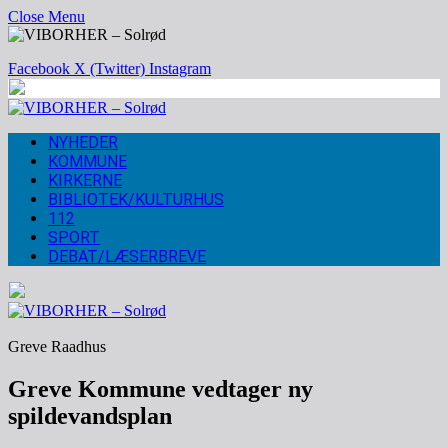
Close Menu
Facebook
X (Twitter)
Instagram
NYHEDER
KOMMUNE
KIRKERNE
BIBLIOTEK/KULTURHUS
112
SPORT
DEBAT/LÆSERBREVE
Greve Raadhus
Greve Kommune vedtager ny
spildevandsplan