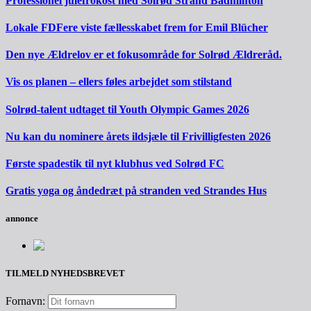
Professionel julefrokost med Solrød Strand Badminton
Lokale FDFere viste fællesskabet frem for Emil Blücher
Den nye Ældrelov er et fokusområde for Solrød Ældreråd.
Vis os planen – ellers føles arbejdet som stilstand
Solrød-talent udtaget til Youth Olympic Games 2026
Nu kan du nominere årets ildsjæle til Frivilligfesten 2026
Første spadestik til nyt klubhus ved Solrød FC
Gratis yoga og åndedræt på stranden ved Strandes Hus
annonce
TILMELD NYHEDSBREVET
Fornavn: