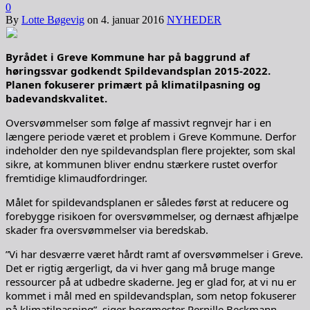
0
By
Lotte Bøgevig
on
4. januar 2016
NYHEDER
Byrådet i Greve Kommune har på baggrund af
høringssvar godkendt Spildevandsplan 2015-2022.
Planen fokuserer primært på klimatilpasning og
badevandskvalitet.
Oversvømmelser som følge af massivt regnvejr har i en
længere periode været et problem i Greve Kommune. Derfor
indeholder den nye spildevandsplan flere projekter, som skal
sikre, at kommunen bliver endnu stærkere rustet overfor
fremtidige klimaudfordringer.
Målet for spildevandsplanen er således først at reducere og
forebygge risikoen for oversvømmelser, og dernæst afhjælpe
skader fra oversvømmelser via beredskab.
”Vi har desværre været hårdt ramt af oversvømmelser i Greve.
Det er rigtig ærgerligt, da vi hver gang må bruge mange
ressourcer på at udbedre skaderne. Jeg er glad for, at vi nu er
kommet i mål med en spildevandsplan, som netop fokuserer
på klimatilpasning”, siger borgmester Pernille Beckmann.