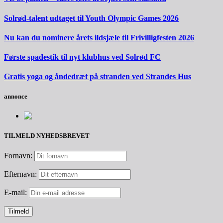
Solrød-talent udtaget til Youth Olympic Games 2026
Nu kan du nominere årets ildsjæle til Frivilligfesten 2026
Første spadestik til nyt klubhus ved Solrød FC
Gratis yoga og åndedræt på stranden ved Strandes Hus
annonce
TILMELD NYHEDSBREVET
Fornavn:
Efternavn:
E-mail: