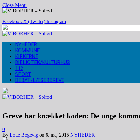
Close Menu
Facebook
X (Twitter)
Instagram
NYHEDER
KOMMUNE
KIRKERNE
BIBLIOTEK/KULTURHUS
112
SPORT
DEBAT/LÆSERBREVE
Greve har knækket koden: De unge komme
0
By
Lotte Bøgevig
on
6. maj 2015
NYHEDER