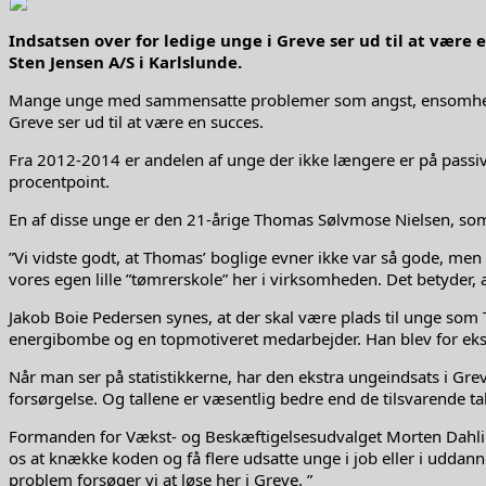
Indsatsen over for ledige unge i Greve ser ud til at være
Sten Jensen A/S i Karlslunde.
Mange unge med sammensatte problemer som angst, ensomhed, mi
Greve ser ud til at være en succes.
Fra 2012-2014 er andelen af unge der ikke længere er på passiv
procentpoint.
En af disse unge er den 21-årige Thomas Sølvmose Nielsen, som
”Vi vidste godt, at Thomas’ boglige evner ikke var så gode, men 
vores egen lille ”tømrerskole” her i virksomheden. Det betyder, at
Jakob Boie Pedersen synes, at der skal være plads til unge som
energibombe og en topmotiveret medarbejder. Han blev for eksem
Når man ser på statistikkerne, har den ekstra ungeindsats i Gr
forsørgelse. Og tallene er væsentlig bedre end de tilsvarende t
Formanden for Vækst- og Beskæftigelsesudvalget Morten Dahlin (V
os at knække koden og få flere udsatte unge i job eller i uddann
problem forsøger vi at løse her i Greve. ”