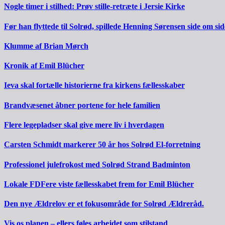
Nogle timer i stilhed: Prøv stille-retræte i Jersie Kirke
Før han flyttede til Solrød, spillede Henning Sørensen side om s
Klumme af Brian Mørch
Kronik af Emil Blücher
Ieva skal fortælle historierne fra kirkens fællesskaber
Brandvæsenet åbner portene for hele familien
Flere legepladser skal give mere liv i hverdagen
Carsten Schmidt markerer 50 år hos Solrød El-forretning
Professionel julefrokost med Solrød Strand Badminton
Lokale FDFere viste fællesskabet frem for Emil Blücher
Den nye Ældrelov er et fokusområde for Solrød Ældreråd.
Vis os planen – ellers føles arbejdet som stilstand