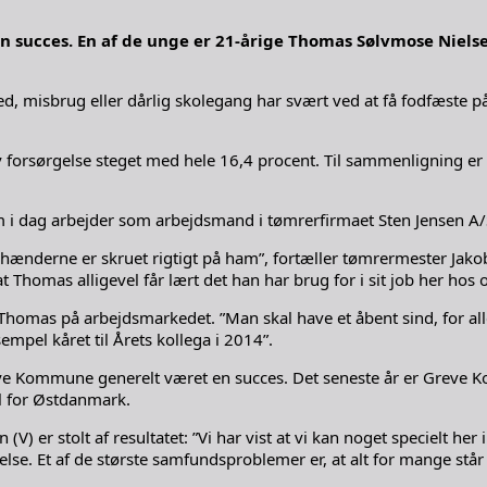
 en succes. En af de unge er 21-årige Thomas Sølvmose Niel
sbrug eller dårlig skolegang har svært ved at få fodfæste på 
 forsørgelse steget med hele 16,4 procent. Til sammenligning er 
 i dag arbejder som arbejdsmand i tømrerfirmaet Sten Jensen A/S
hænderne er skruet rigtigt på ham”, fortæller tømrermester Jakob 
 Thomas alligevel får lært det han har brug for i sit job her hos o
 Thomas på arbejdsmarkedet. ”Man skal have et åbent sind, for a
pel kåret til Årets kollega i 2014”.
eve Kommune generelt været en succes. Det seneste år er Greve Ko
al for Østdanmark.
) er stolt af resultatet: ”Vi har vist at vi kan noget specielt h
else. Et af de største samfundsproblemer er, at alt for mange stå