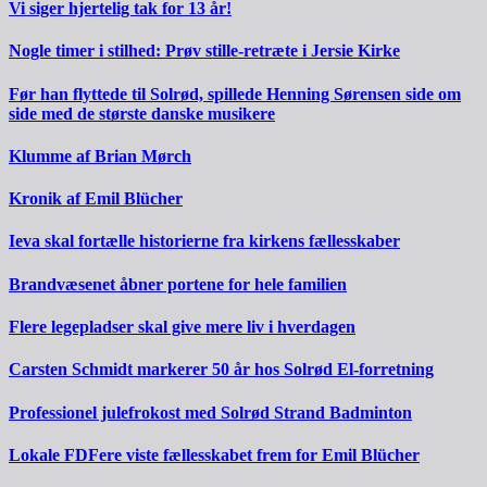
Vi siger hjertelig tak for 13 år!
Nogle timer i stilhed: Prøv stille-retræte i Jersie Kirke
Før han flyttede til Solrød, spillede Henning Sørensen side om
side med de største danske musikere
Klumme af Brian Mørch
Kronik af Emil Blücher
Ieva skal fortælle historierne fra kirkens fællesskaber
Brandvæsenet åbner portene for hele familien
Flere legepladser skal give mere liv i hverdagen
Carsten Schmidt markerer 50 år hos Solrød El-forretning
Professionel julefrokost med Solrød Strand Badminton
Lokale FDFere viste fællesskabet frem for Emil Blücher