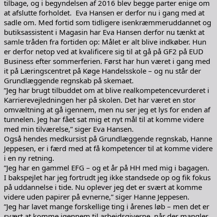
tilbage, og i begyndelsen af 2016 blev begge parter enige om
at afslutte forholdet. Eva Hansen er derfor nu i gang med at
sadle om. Med fortid som tidligere isenkræmmeruddannet og
butiksassistent i Magasin har Eva Hansen derfor nu tænkt at
samle tråden fra fortiden op: Målet er alt blive indkøber. Hun
er derfor netop ved at kvalificere sig til at gå på GF2 på EUD
Business efter sommerferien. Først har hun været i gang med
it på Læringscentret på Køge Handelsskole – og nu står der
Grundlæggende regnskab på skemaet.
”Jeg har brugt tilbuddet om at blive realkompetencevurderet i
Karrierevejledningen her på skolen. Det har været en stor
omvæltning at gå igennem, men nu ser jeg et lys for enden af
tunnelen. Jeg har fået sat mig et nyt mål til at komme videre
med min tilværelse,” siger Eva Hansen.
Også hendes medkursist på Grundlæggende regnskab, Hanne
Jeppesen, er i færd med at få kompetencer til at komme videre
i en ny retning.
”Jeg har en gammel EFG – og et år på HH med mig i bagagen.
I bakspejlet har jeg fortrudt jeg ikke standsede op og fik fokus
på uddannelse i tide. Nu oplever jeg det er svært at komme
videre uden papirer på evnerne,” siger Hanne Jeppesen.
”Jeg har lavet mange forskellige ting i årenes løb – men det er
svært at komme igennem til arbejdsgiverne, når der mangler