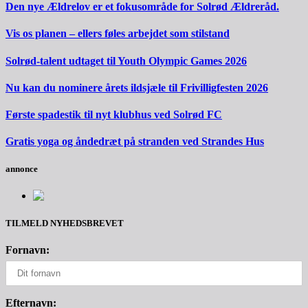
Den nye Ældrelov er et fokusområde for Solrød Ældreråd.
Vis os planen – ellers føles arbejdet som stilstand
Solrød-talent udtaget til Youth Olympic Games 2026
Nu kan du nominere årets ildsjæle til Frivilligfesten 2026
Første spadestik til nyt klubhus ved Solrød FC
Gratis yoga og åndedræt på stranden ved Strandes Hus
annonce
TILMELD NYHEDSBREVET
Fornavn:
Efternavn: