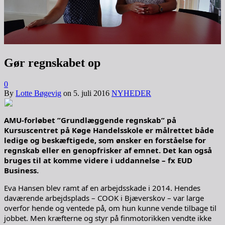
Gør regnskabet op
0
By
Lotte Bøgevig
on
5. juli 2016
NYHEDER
AMU-forløbet ”Grundlæggende regnskab” på
Kursuscentret på Køge Handelsskole er målrettet både
ledige og beskæftigede, som ønsker en forståelse for
regnskab eller en genopfrisker af emnet. Det kan også
bruges til at komme videre i uddannelse – fx EUD
Business.
Eva Hansen blev ramt af en arbejdsskade i 2014. Hendes
daværende arbejdsplads – COOK i Bjæverskov – var large
overfor hende og ventede på, om hun kunne vende tilbage til
jobbet. Men kræfterne og styr på finmotorikken vendte ikke