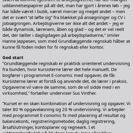
uddannelsespapirer på alt det, man har gjort i årenes løb – jeg
har både været i butik, været mercer og meget andet – men
det er svært ”at løfte sig” fra blækket på ansøgninger og CV i
jobsøgningen. Arbejdsgiverne ser ikke alt det andet – jeg er
både dynamisk, lærenem, åben og glad – og det er vel reelt
det, der tæller i dagligdagen på arbejdspladserne,” smiler
Hanne Jeppesen, som med Grundlæggende regnskab håber at
kunne få foden inden for fx regnskab eller kontor.
God start
”Grundlæggende regnskab er praktisk orienteret undervisning
fra bunden, hvor kursisterne lærer det hele manuelt. De
bogfører i programmet E-conomic med opgaver, de får.
Kursisterne lærer at forstå og anvende det, de lærer i praksis.
Opgaverne vil være de samme, som de vil sidde med i en
virksomhed,” fortæller underviser Sus Vinther.
”Kurset er en skøn kombination af undervisning og opgaver. Vi
taler 80 % opgaveløsning og 20 % undervisning. Vi arbejder
med programmet E-conomic fx med placering af resultat og
balancekonti, registreringsmetoder, daglig registrering,
årsafslutninger, kontoplaner og regneark. I et
uddannelsesforløb på 30 dage kan du lære eller blive