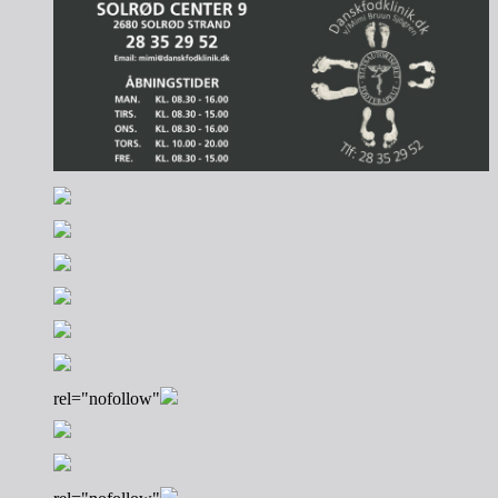
rel="nofollow"