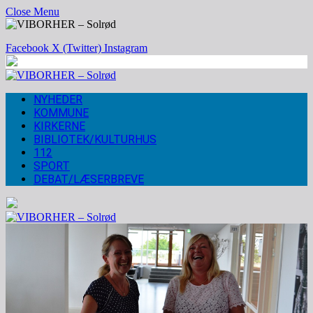
Close Menu
Facebook
X (Twitter)
Instagram
NYHEDER
KOMMUNE
KIRKERNE
BIBLIOTEK/KULTURHUS
112
SPORT
DEBAT/LÆSERBREVE