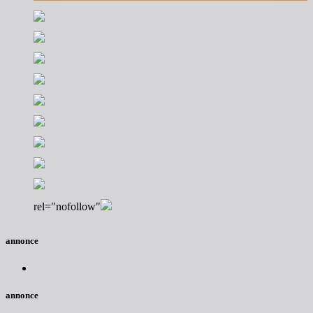
rel="nofollow"
annonce
annonce