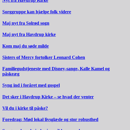
Nyt fra Havdrup Kirke
Sorggruppe kan hjælpe folk videre
Maj nyt fra Solrød sogn
Maj nyt fra Havdrup kirke
Kom maj du søde milde
Sisters of Mercy fortolker Leonard Cohen
Familiegudstjeneste med Disney-sange, Kalle Kamel og
påskeæg
Syng ind i foråret med gospel
Det sker i Havdrup Kirke – se hvad der venter
Vil du i kirke til påske?
Foredrag: Mød lokal livsglæde og stor robusthed