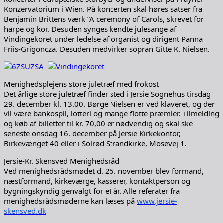
Konzervatorium i Wien. På koncerten skal høres satser fra
Benjamin Brittens værk ”A ceremony of Carols, skrevet for
harpe og kor. Desuden synges kendte julesange af
Vindingekoret under ledelse af organist og dirigent Panna
Friis-Grigoncza. Desuden medvirker sopran Gitte K. Nielsen.
Menighedsplejens store juletræf med frokost
Det årlige store juletræf finder sted i Jersie Sognehus tirsdag
29. december kl. 13.00. Børge Nielsen er ved klaveret, og der
vil være bankospil, lotteri og mange flotte præmier. Tilmelding
og køb af billetter til kr. 70,00 er nødvendig og skal ske
seneste onsdag 16. december på Jersie Kirkekontor,
Birkevænget 40 eller i Solrød Strandkirke, Mosevej 1.
Jersie-Kr. Skensved Menighedsråd
Ved menighedsrådsmødet d. 25. november blev formand,
næstformand, kirkeværge, kasserer, kontaktperson og
bygningskyndig genvalgt for et år. Alle referater fra
menighedsrådsmøderne kan læses på
www.jersie-
skensved.dk