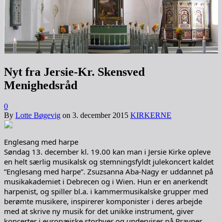
Nyt fra Jersie-Kr. Skensved
Menighedsråd
0
By
Lotte Bøgevig
on
3. december 2015
KIRKERNE
Englesang med harpe
Søndag 13. december kl. 19.00 kan man i Jersie Kirke opleve
en helt særlig musikalsk og stemningsfyldt julekoncert kaldet
”Englesang med harpe”. Zsuzsanna Aba-Nagy er uddannet på
musikakademiet i Debrecen og i Wien. Hun er en anerkendt
harpenist, og spiller bl.a. i kammermusikalske grupper med
berømte musikere, inspirerer komponister i deres arbejde
med at skrive ny musik for det unikke instrument, giver
koncerter i europæiske storbyer og underviser på Prayner