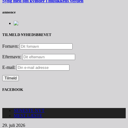
Syng med om kvinder i musikkens verden
annonce
TILMELD NYHEDSBREVET
Fornavn:
Efternavn:
E-mail:
FACEBOOK
SENESTE NYT
MEST LÆSTE
29. juli 2026