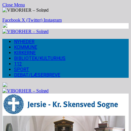
Close Menu
Facebook
X (Twitter)
Instagram
NYHEDER
KOMMUNE
KIRKERNE
BIBLIOTEK/KULTURHUS
112
SPORT
DEBAT/LÆSERBREVE