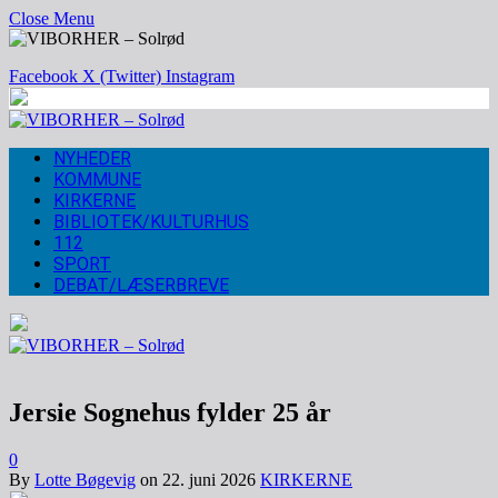
Close Menu
Facebook
X (Twitter)
Instagram
NYHEDER
KOMMUNE
KIRKERNE
BIBLIOTEK/KULTURHUS
112
SPORT
DEBAT/LÆSERBREVE
Jersie Sognehus fylder 25 år
0
By
Lotte Bøgevig
on
22. juni 2026
KIRKERNE