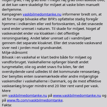
at det kan være skadeligt for miljøet at vaske bilen manuelt
derhjemme.
Kampagnen
vaskbilmedomtanke.nu
informerer bredt om, at
alt for mange bilvaske efter BFR’s opfattelse stadig foregår
hjemme i indkørslen eller ved fortovskanten, så det snavsede
vand ender urenset i naturen. Til skade for miljøet. Noget af
vaskevandet ender via kloakken i det offentlige
rensningsanlæg. Andet løber urenset ud i vandmiljøet
gennem det separate kloaknet. Eller det snavsede vaskevand
siver ned i jorden mod grundvandet.
Miljø-skånsomt
Bilvask i en vaskehal er klart bedre både for miljøet og
vandforbruget. Vaskehallerne opfanger blandt andet
tungmetaller, olie og andet snavs fra bilen, før det
overskydende vand udledes til det kommunale renseanlæg.
Der benyttes enten svanemærkede eller andre miljørigtige
vaskemidler i vaskehallerne i Danmark, og de mest effektive
vaskeanlæg bruger mindre end 20 liter rent vand per vask.
Mere
om
vaskbilmedomtanke.nu
på
www.vaskbilmedomtanke.nu
og
på
www.fb.com/vaskbilmedomtanke
.
Fakta: