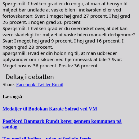
Spørgsmål: I hvilken grad er du enig i, at man af hensyn til
miljøet bør undlade at vaske bilen i indkørslen eller ved
fortovskanten: Svar: I meget høj grad 27 procent. I høj grad
26 procent. I nogen grad 26 procent.
Spørgsmål: I hvilken grad er du overrasket over, at det kan
være skadeligt for miljøet at vaske bilen manuelt derhjemme?
Svar: I meget høj grad 9 procent. I høj grad 16 procent. I
nogen grad 28 procent.
Spørgsmål: Hvad er din holdning til, at man udbreder
oplysninger om risikoen ved hjemmevask af biler? Svar:
Meget positiv 36 procent. Positiv 36 procent.
Deltag i debatten
Share.
Facebook
Twitter
Email
Læs også
Medaljer til Budokan Karate Solrød ved VM
PostNord Danmark Rundt kører gennem kommunen på
søndag
Tag med til Indien – uden at forlade Jersie