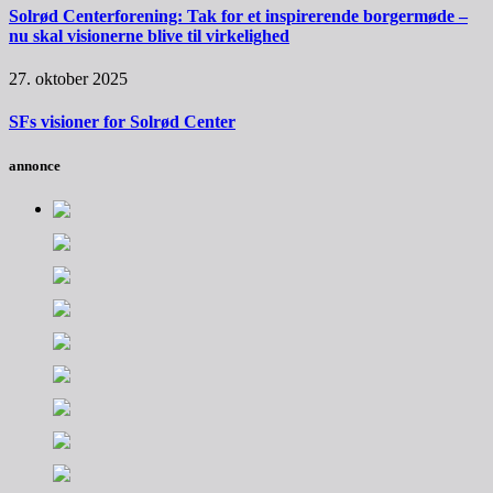
Solrød Centerforening: Tak for et inspirerende borgermøde –
nu skal visionerne blive til virkelighed
27. oktober 2025
SFs visioner for Solrød Center
annonce