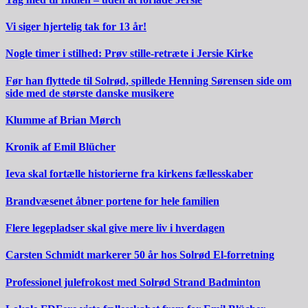
Vi siger hjertelig tak for 13 år!
Nogle timer i stilhed: Prøv stille-retræte i Jersie Kirke
Før han flyttede til Solrød, spillede Henning Sørensen side om
side med de største danske musikere
Klumme af Brian Mørch
Kronik af Emil Blücher
Ieva skal fortælle historierne fra kirkens fællesskaber
Brandvæsenet åbner portene for hele familien
Flere legepladser skal give mere liv i hverdagen
Carsten Schmidt markerer 50 år hos Solrød El-forretning
Professionel julefrokost med Solrød Strand Badminton