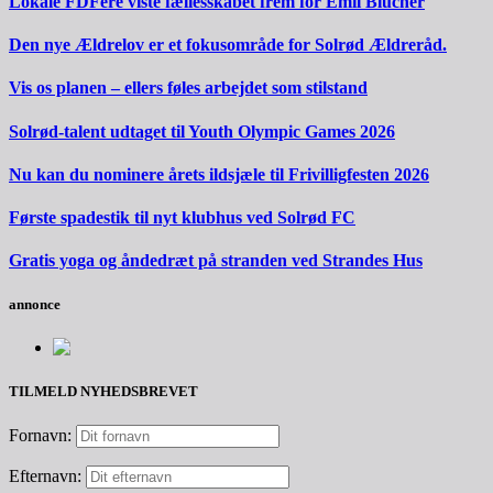
Lokale FDFere viste fællesskabet frem for Emil Blücher
Den nye Ældrelov er et fokusområde for Solrød Ældreråd.
Vis os planen – ellers føles arbejdet som stilstand
Solrød-talent udtaget til Youth Olympic Games 2026
Nu kan du nominere årets ildsjæle til Frivilligfesten 2026
Første spadestik til nyt klubhus ved Solrød FC
Gratis yoga og åndedræt på stranden ved Strandes Hus
annonce
TILMELD NYHEDSBREVET
Fornavn:
Efternavn: