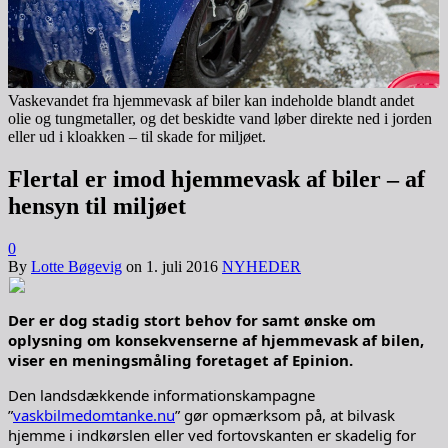
Vaskevandet fra hjemmevask af biler kan indeholde blandt andet
olie og tungmetaller, og det beskidte vand løber direkte ned i jorden
eller ud i kloakken – til skade for miljøet.
Flertal er imod hjemmevask af biler – af
hensyn til miljøet
0
By
Lotte Bøgevig
on
1. juli 2016
NYHEDER
Der er dog stadig stort behov for samt ønske om
oplysning om konsekvenserne af hjemmevask af bilen,
viser en meningsmåling foretaget af Epinion.
Den landsdækkende informationskampagne
”
vaskbilmedomtanke.nu
” gør opmærksom på, at bilvask
hjemme i indkørslen eller ved fortovskanten er skadelig for