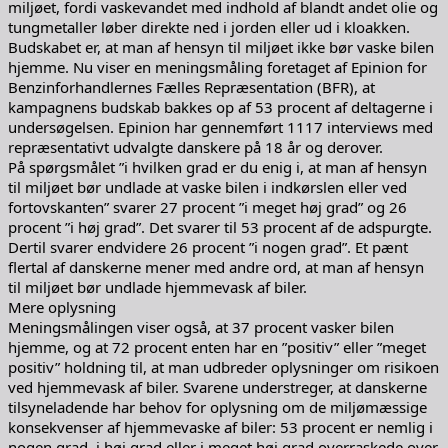
miljøet, fordi vaskevandet med indhold af blandt andet olie og
tungmetaller løber direkte ned i jorden eller ud i kloakken.
Budskabet er, at man af hensyn til miljøet ikke bør vaske bilen
hjemme. Nu viser en meningsmåling foretaget af Epinion for
Benzinforhandlernes Fælles Repræsentation (BFR), at
kampagnens budskab bakkes op af 53 procent af deltagerne i
undersøgelsen. Epinion har gennemført 1117 interviews med
repræsentativt udvalgte danskere på 18 år og derover.
På spørgsmålet ”i hvilken grad er du enig i, at man af hensyn
til miljøet bør undlade at vaske bilen i indkørslen eller ved
fortovskanten” svarer 27 procent ”i meget høj grad” og 26
procent ”i høj grad”. Det svarer til 53 procent af de adspurgte.
Dertil svarer endvidere 26 procent ”i nogen grad”. Et pænt
flertal af danskerne mener med andre ord, at man af hensyn
til miljøet bør undlade hjemmevask af biler.
Mere oplysning
Meningsmålingen viser også, at 37 procent vasker bilen
hjemme, og at 72 procent enten har en ”positiv” eller ”meget
positiv” holdning til, at man udbreder oplysninger om risikoen
ved hjemmevask af biler. Svarene understreger, at danskerne
tilsyneladende har behov for oplysning om de miljømæssige
konsekvenser af hjemmevaske af biler: 53 procent er nemlig i
nogen grad, i høj grad eller i meget høj grad overraskede over,