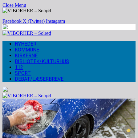
Close Menu
Facebook
X (Twitter)
Instagram
NYHEDER
KOMMUNE
KIRKERNE
BIBLIOTEK/KULTURHUS
112
SPORT
DEBAT/LÆSERBREVE