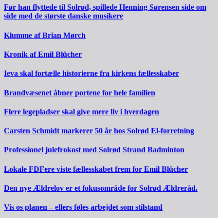
Før han flyttede til Solrød, spillede Henning Sørensen side om
side med de største danske musikere
Klumme af Brian Mørch
Kronik af Emil Blücher
Ieva skal fortælle historierne fra kirkens fællesskaber
Brandvæsenet åbner portene for hele familien
Flere legepladser skal give mere liv i hverdagen
Carsten Schmidt markerer 50 år hos Solrød El-forretning
Professionel julefrokost med Solrød Strand Badminton
Lokale FDFere viste fællesskabet frem for Emil Blücher
Den nye Ældrelov er et fokusområde for Solrød Ældreråd.
Vis os planen – ellers føles arbejdet som stilstand