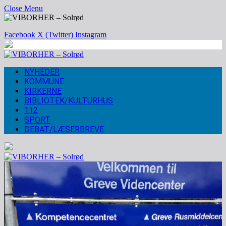
Close Menu
Facebook
X (Twitter)
Instagram
NYHEDER
KOMMUNE
KIRKERNE
BIBLIOTEK/KULTURHUS
112
SPORT
DEBAT/LÆSERBREVE