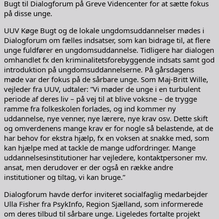
Bugt til Dialogforum på Greve Videncenter for at sætte fokus
på disse unge.
UUV Køge Bugt og de lokale ungdomsuddannelser mødes i
Dialogforum om fælles indsatser, som kan bidrage til, at flere
unge fuldfører en ungdomsuddannelse. Tidligere har dialogen
omhandlet fx den kriminalitetsforebyggende indsats samt god
introduktion på ungdomsuddannelserne. På gårsdagens
møde var der fokus på de sårbare unge. Som Maj-Britt Wille,
vejleder fra UUV, udtaler: ”Vi møder de unge i en turbulent
periode af deres liv – på vej til at blive voksne – de trygge
ramme fra folkeskolen forlades, og ind kommer ny
uddannelse, nye venner, nye lærere, nye krav osv. Dette skift
og omverdenens mange krav er for nogle så belastende, at de
har behov for ekstra hjælp, fx en voksen at snakke med, som
kan hjælpe med at tackle de mange udfordringer. Mange
uddannelsesinstitutioner har vejledere, kontaktpersoner mv.
ansat, men derudover er der også en række andre
institutioner og tiltag, vi kan bruge.”
Dialogforum havde derfor inviteret socialfaglig medarbejder
Ulla Fisher fra PsykInfo, Region Sjælland, som informerede
om deres tilbud til sårbare unge. Ligeledes fortalte projekt