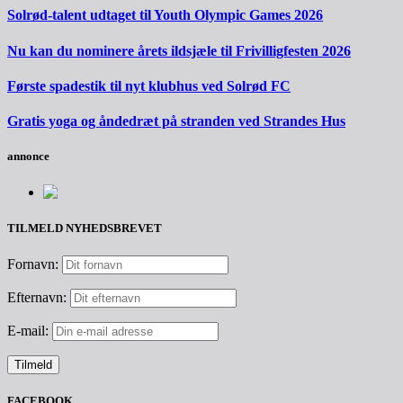
Solrød-talent udtaget til Youth Olympic Games 2026
Nu kan du nominere årets ildsjæle til Frivilligfesten 2026
Første spadestik til nyt klubhus ved Solrød FC
Gratis yoga og åndedræt på stranden ved Strandes Hus
annonce
TILMELD NYHEDSBREVET
Fornavn:
Efternavn:
E-mail:
FACEBOOK