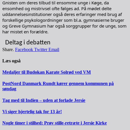
Gnisten om deres tilbud til ensomme unge i Køge, da
ensomhed og mistrivsel ofte følges ad. På mødet delte
uddannelsesinstitutioner også deres erfaringer med brug af
forskellige psykologordninger som bl.a. gymnasierne bruger
og Greve Gymnasium har også sorggrupper for de unge, som
har mistet en forældre.
Deltag i debatten
Share.
Facebook
Twitter
Email
Læs også
Medaljer til Budokan Karate Solrød ved VM
PostNord Danmark Rundt kører gennem kommunen på
søndag
Tag med til Indien – uden at forlade Jersie
Vi siger hjertelig tak for 13 år!
Nogle timer i stilhed: Prøv stille-retræte i Jersie Kirke