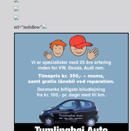
rel="nofollow"