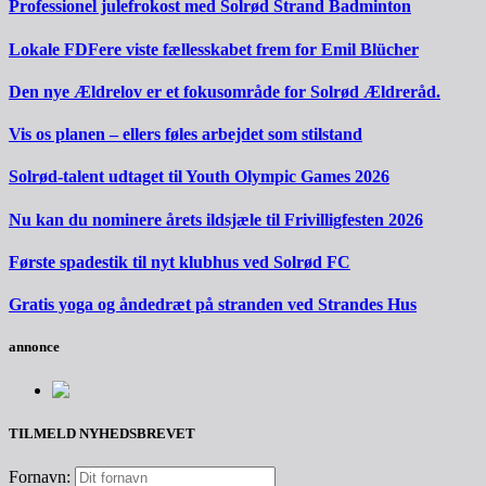
Professionel julefrokost med Solrød Strand Badminton
Lokale FDFere viste fællesskabet frem for Emil Blücher
Den nye Ældrelov er et fokusområde for Solrød Ældreråd.
Vis os planen – ellers føles arbejdet som stilstand
Solrød-talent udtaget til Youth Olympic Games 2026
Nu kan du nominere årets ildsjæle til Frivilligfesten 2026
Første spadestik til nyt klubhus ved Solrød FC
Gratis yoga og åndedræt på stranden ved Strandes Hus
annonce
TILMELD NYHEDSBREVET
Fornavn: