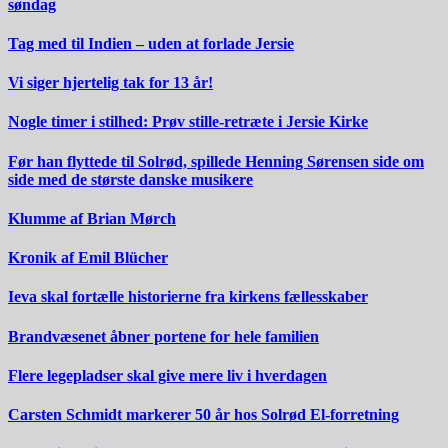
søndag
Tag med til Indien – uden at forlade Jersie
Vi siger hjertelig tak for 13 år!
Nogle timer i stilhed: Prøv stille-retræte i Jersie Kirke
Før han flyttede til Solrød, spillede Henning Sørensen side om
side med de største danske musikere
Klumme af Brian Mørch
Kronik af Emil Blücher
Ieva skal fortælle historierne fra kirkens fællesskaber
Brandvæsenet åbner portene for hele familien
Flere legepladser skal give mere liv i hverdagen
Carsten Schmidt markerer 50 år hos Solrød El-forretning