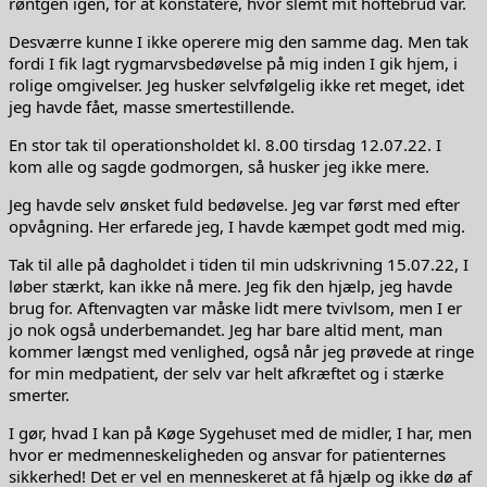
røntgen igen, for at konstatere, hvor slemt mit hoftebrud var.
Desværre kunne I ikke operere mig den samme dag. Men tak
fordi I fik lagt rygmarvsbedøvelse på mig inden I gik hjem, i
rolige omgivelser. Jeg husker selvfølgelig ikke ret meget, idet
jeg havde fået, masse smertestillende.
En stor tak til operationsholdet kl. 8.00 tirsdag 12.07.22. I
kom alle og sagde godmorgen, så husker jeg ikke mere.
Jeg havde selv ønsket fuld bedøvelse. Jeg var først med efter
opvågning. Her erfarede jeg, I havde kæmpet godt med mig.
Tak til alle på dagholdet i tiden til min udskrivning 15.07.22, I
løber stærkt, kan ikke nå mere. Jeg fik den hjælp, jeg havde
brug for. Aftenvagten var måske lidt mere tvivlsom, men I er
jo nok også underbemandet. Jeg har bare altid ment, man
kommer længst med venlighed, også når jeg prøvede at ringe
for min medpatient, der selv var helt afkræftet og i stærke
smerter.
I gør, hvad I kan på Køge Sygehuset med de midler, I har, men
hvor er medmenneskeligheden og ansvar for patienternes
sikkerhed! Det er vel en menneskeret at få hjælp og ikke dø af