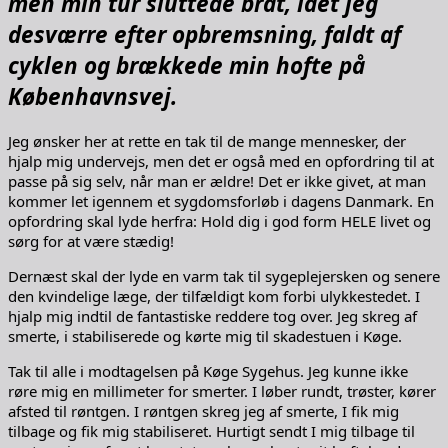
men min tur sluttede brat, idet jeg
desværre efter opbremsning, faldt af
cyklen og brækkede min hofte på
Københavnsvej.
Jeg ønsker her at rette en tak til de mange mennesker, der
hjalp mig undervejs, men det er også med en opfordring til at
passe på sig selv, når man er ældre! Det er ikke givet, at man
kommer let igennem et sygdomsforløb i dagens Danmark. En
opfordring skal lyde herfra: Hold dig i god form HELE livet og
sørg for at være stædig!
Dernæst skal der lyde en varm tak til sygeplejersken og senere
den kvindelige læge, der tilfældigt kom forbi ulykkestedet. I
hjalp mig indtil de fantastiske reddere tog over. Jeg skreg af
smerte, i stabiliserede og kørte mig til skadestuen i Køge.
Tak til alle i modtagelsen på Køge Sygehus. Jeg kunne ikke
røre mig en millimeter for smerter. I løber rundt, trøster, kører
afsted til røntgen. I røntgen skreg jeg af smerte, I fik mig
tilbage og fik mig stabiliseret. Hurtigt sendt I mig tilbage til