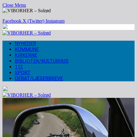
Close Menu
Facebook
X (Twitter)
Instagram
NYHEDER
KOMMUNE
KIRKERNE
BIBLIOTEK/KULTURHUS
112
SPORT
DEBAT/LÆSERBREVE