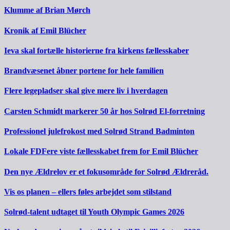
Klumme af Brian Mørch
Kronik af Emil Blücher
Ieva skal fortælle historierne fra kirkens fællesskaber
Brandvæsenet åbner portene for hele familien
Flere legepladser skal give mere liv i hverdagen
Carsten Schmidt markerer 50 år hos Solrød El-forretning
Professionel julefrokost med Solrød Strand Badminton
Lokale FDFere viste fællesskabet frem for Emil Blücher
Den nye Ældrelov er et fokusområde for Solrød Ældreråd.
Vis os planen – ellers føles arbejdet som stilstand
Solrød-talent udtaget til Youth Olympic Games 2026