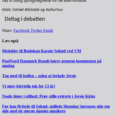
råd til tidlig sprogtilegnelse for de allermindste.
Kilde: Solrød Bibliotek og Kulturhus
Deltag i debatten
Share.
Facebook
Twitter
Email
Læs også
Medaljer til Budokan Karate Solrød ved VM
PostNord Danmark Rundt kører gennem kommunen på
søndag
Tag med til Indien – uden at forlade Jersie
Vi siger hjertelig tak for 13 år!
Nogle timer i stilhed: Prøv stille-retræte i Jersie Kirke
Før han flyttede til Solrød, spillede Henning Sørensen side om
side med de største danske musikere