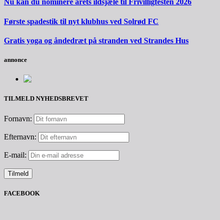
Nu kan du nominere årets ildsjæle til Frivilligfesten 2026
Første spadestik til nyt klubhus ved Solrød FC
Gratis yoga og åndedræt på stranden ved Strandes Hus
annonce
TILMELD NYHEDSBREVET
Fornavn:
Efternavn:
E-mail:
FACEBOOK