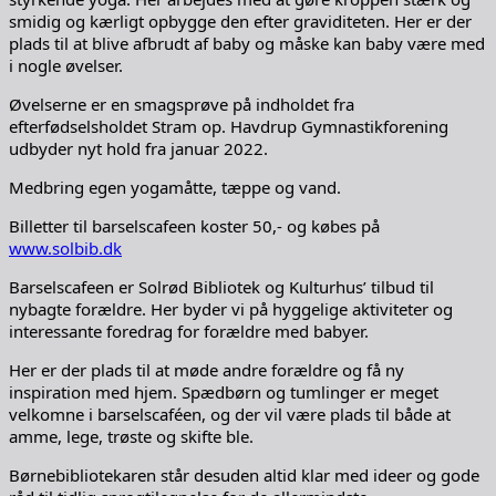
smidig og kærligt opbygge den efter graviditeten. Her er der
plads til at blive afbrudt af baby og måske kan baby være med
i nogle øvelser.
Øvelserne er en smagsprøve på indholdet fra
efterfødselsholdet Stram op. Havdrup Gymnastikforening
udbyder nyt hold fra januar 2022.
Medbring egen yogamåtte, tæppe og vand.
Billetter til barselscafeen koster 50,- og købes på
www.solbib.dk
Barselscafeen er Solrød Bibliotek og Kulturhus’ tilbud til
nybagte forældre. Her byder vi på hyggelige aktiviteter og
interessante foredrag for forældre med babyer.
Her er der plads til at møde andre forældre og få ny
inspiration med hjem. Spædbørn og tumlinger er meget
velkomne i barselscaféen, og der vil være plads til både at
amme, lege, trøste og skifte ble.
Børnebibliotekaren står desuden altid klar med ideer og gode