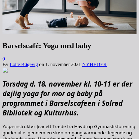
Barselscafé: Yoga med baby
0
By
Lotte Bøgevig
on
1. november 2021
NYHEDER
Torsdag d. 18. november kl. 10-11 er der
dejlig yoga for mor og baby på
programmet i Barselscafeen i Solrød
Bibliotek og Kulturhus.
Yoga-instruktør Jeanett Træde fra Havdrup Gymnastikforening
guider alle igennem en skøn omgang varmende, legende og
styrkende yoga. Her arbejdes med at gøre kroppen stærk og