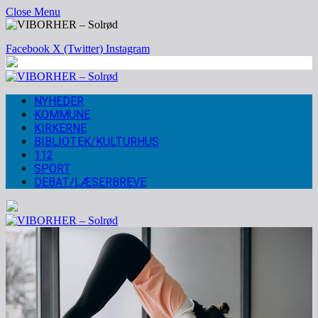
Close Menu
Facebook
X (Twitter)
Instagram
NYHEDER
KOMMUNE
KIRKERNE
BIBLIOTEK/KULTURHUS
112
SPORT
DEBAT/LÆSERBREVE