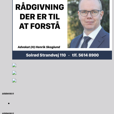
annonce
annonce