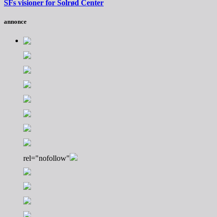
SFs visioner for Solrød Center
annonce
rel="nofollow"