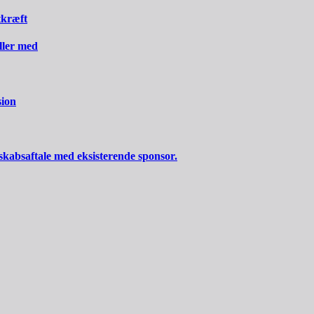
tkræft
iller med
sion
skabsaftale med eksisterende sponsor.