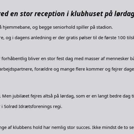
ved en stor reception i klubhuset på lørdag 
å hjemmebane, og begge seniorhold spiller på stadion.
 og i dagens anledning er der gratis pølser til de første 100 tils
r forhåbentlig bliver en stor fest dag med masser af mennesker 
arbejdspartnere, forældre og mange flere kommer og fejrer dage
r. Men jubilæet fejres altså på lørdag, som er en langt bedre dag ti
 i Solrød Idrætsforenings regi.
Mange af klubbens hold har nemlig stor succes. Ikke mindst de to s