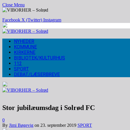
Close Menu
Facebook
X (Twitter)
Instagram
NYHEDER
KOMMUNE
KIRKERNE
BIBLIOTEK/KULTURHUS
112
SPORT
DEBAT/LÆSERBREVE
Stor jubilæumsdag i Solrød FC
0
By
Jimi Bøgevig
on
23. september 2019
SPORT