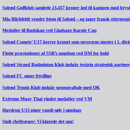
Solrød Golfklub samlede 23.457 kroner ind til kampen mod brys
Mia Blichfeldt vender hjem til Solrød – og tager fransk stjernesp
Medaljer til Budokan ved Gladsaxe Karate Cup
Solrød Comets’ U17-herrer kronet som suveræne mestre i 1. divi
Flotte præstationer af SSB’s ungdom ved DM for hold
Solrød Strand Badminton Klub indgår treårig strategisk partner
Solrød FC søger frivillige
Solrød Tennis Klub indgår sponsoraftale med OK
Extreme Muay Thai vinder medaljer ved VM
Havdrup U15 piger vandt sølv i søndags
Stolt cheftræner: Vi klarede det sgu!