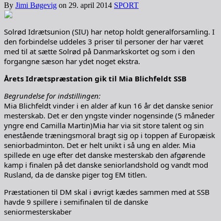
By
Jimi Bøgevig
on
29. april 2014
SPORT
Solrød Idrætsunion (SIU) har netop holdt generalforsamling. I
den forbindelse uddeles 3 priser til personer der har været
med til at sætte Solrød på Danmarkskortet og som i den
forgangne sæson har ydet noget ekstra.
Årets Idrætspræstation gik til Mia Blichfeldt SSB
Begrundelse for indstillingen:
Mia Blichfeldt vinder i en alder af kun 16 år det danske senior
mesterskab. Det er den yngste vinder nogensinde (5 måneder
yngre end Camilla Martin)Mia har via sit store talent og sin
enestående træningsmoral bragt sig op i toppen af Europæisk
seniorbadminton. Det er helt unikt i så ung en alder. Mia
spillede en uge efter det danske mesterskab den afgørende
kamp i finalen på det danske seniorlandshold og vandt mod
Rusland, da de danske piger tog EM titlen.
Præstationen til DM skal i øvrigt kædes sammen med at SSB
havde 9 spillere i semifinalen til de danske
seniormesterskaber