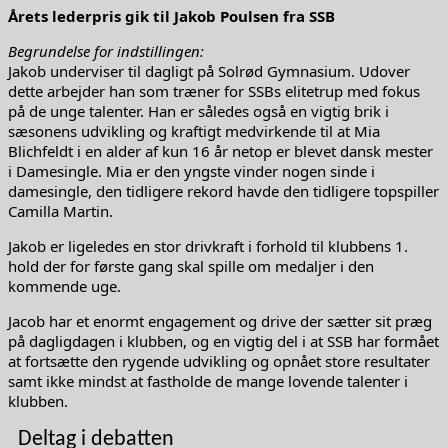
Årets lederpris gik til Jakob Poulsen fra SSB
Begrundelse for indstillingen:
Jakob underviser til dagligt på Solrød Gymnasium. Udover
dette arbejder han som træner for SSBs elitetrup med fokus
på de unge talenter. Han er således også en vigtig brik i
sæsonens udvikling og kraftigt medvirkende til at Mia
Blichfeldt i en alder af kun 16 år netop er blevet dansk mester
i Damesingle. Mia er den yngste vinder nogen sinde i
damesingle, den tidligere rekord havde den tidligere topspiller
Camilla Martin.
Jakob er ligeledes en stor drivkraft i forhold til klubbens 1.
hold der for første gang skal spille om medaljer i den
kommende uge.
Jacob har et enormt engagement og drive der sætter sit præg
på dagligdagen i klubben, og en vigtig del i at SSB har formået
at fortsætte den rygende udvikling og opnået store resultater
samt ikke mindst at fastholde de mange lovende talenter i
klubben.
Deltag i debatten