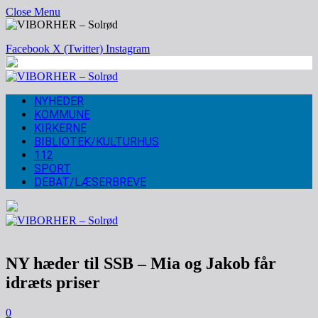
Close Menu
Facebook
X (Twitter)
Instagram
NYHEDER
KOMMUNE
KIRKERNE
BIBLIOTEK/KULTURHUS
112
SPORT
DEBAT/LÆSERBREVE
NY hæder til SSB – Mia og Jakob får
idræts priser
0